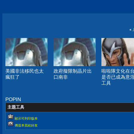
«
美國非法移民也太
政府擬限制晶片出
啦啦隊文化在
瘋狂了
口南非
是否已成為意
工具
POPIN
主題工具
顯示可列印版本
傳送本頁給好友