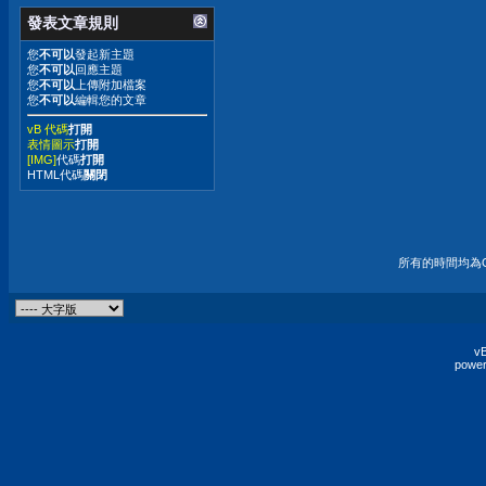
發表文章規則
您
不可以
發起新主題
您
不可以
回應主題
您
不可以
上傳附加檔案
您
不可以
編輯您的文章
vB 代碼
打開
表情圖示
打開
[IMG]
代碼
打開
HTML代碼
關閉
所有的時間均為G
vB
power