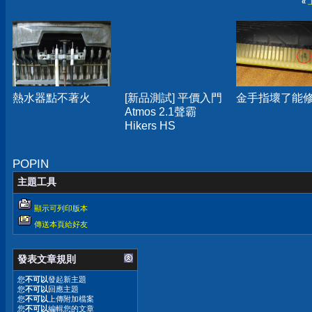
«
熱水器點不著火
[新品測試] 平價入門
金手指壞了能
Atmos 2.1聲霸
Hikers HS
POPIN
主題工具
顯示可列印版本
傳送本頁給好友
發表文章規則
您
不可以
發起新主題
您
不可以
回應主題
您
不可以
上傳附加檔案
您
不可以
編輯您的文章