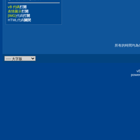
vB 代碼
打開
表情圖示
打開
[IMG]
代碼
打開
HTML代碼
關閉
所有的時間均為G
vB
power