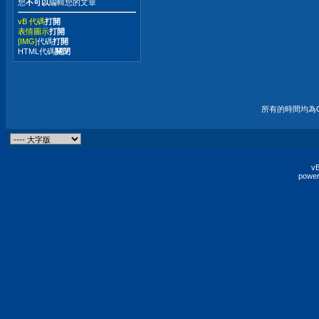
您
不可以
編輯您的文章
vB 代碼
打開
表情圖示
打開
[IMG]
代碼
打開
HTML代碼
關閉
所有的時間均為G
vB
power