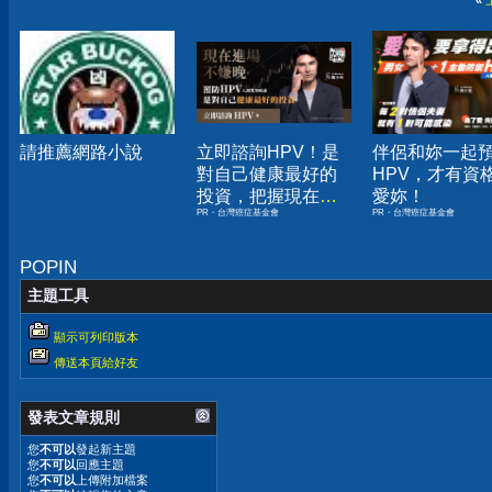
«
請推薦網路小說
立即諮詢HPV！是
伴侶和妳一起
對自己健康最好的
HPV，才有資
投資，把握現在不
愛妳！
PR・台灣癌症基金會
PR・台灣癌症基金會
嫌晚！
POPIN
主題工具
顯示可列印版本
傳送本頁給好友
發表文章規則
您
不可以
發起新主題
您
不可以
回應主題
您
不可以
上傳附加檔案