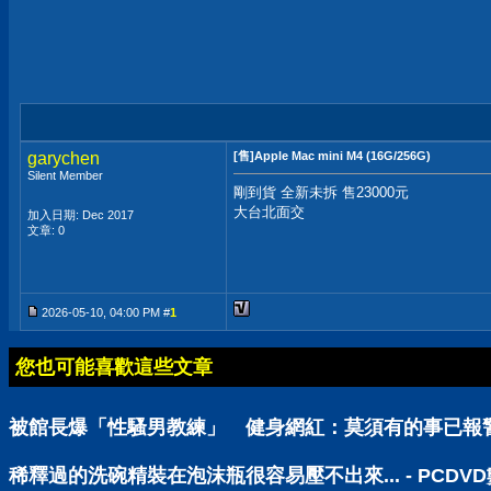
garychen
[售]Apple Mac mini M4 (16G/256G)
Silent Member
剛到貨 全新未拆 售23000元
大台北面交
加入日期: Dec 2017
文章: 0
2026-05-10, 04:00 PM #
1
您也可能喜歡這些文章
被館長爆「性騷男教練」 健身網紅：莫須有的事已報警 
稀釋過的洗碗精裝在泡沫瓶很容易壓不出來... - PCD