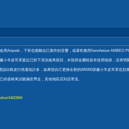
irpods，下班也都聽自己製作的音響，或著乾脆用Sennheiser AMBEO
廠小羊皮耳罩最近已拆下清洗後再裝回，木殼與金屬框架有使用痕跡，沒有明
格應該比蝦皮行情還低許多，如果想自己更換全新的W5000原廠小羊皮耳罩也划
己的器材來試聽滿意帶走，其他地區店到店寄送。
andise/4460984