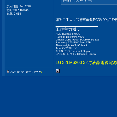
加入日期: Jun 2002
您的住址: Taiwan
文章: 2,668
謝謝二手大，我想可能是PCDVD的用
__________________
工作主力機：
AMD Ryzen7 8700G
ASRock Deskmini X600
Crucial DDR5-5600 SODIMM 8GBx2
Samsung 970 EVO Plus 1TB
Thermalright AXP-90 black
Acer XV272U KV
ASUS ROG Gladius II Origin
GANSS HS75T x Glorious Panda
LG 32LM6200 32吋液晶電
2026-08-04, 08:40 PM #
6