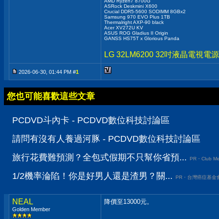
AMD Ryzen7 8700G
ASRock Deskmini X600
Crucial DDR5-5600 SODIMM 8GBx2
Samsung 970 EVO Plus 1TB
Thermalright AXP-90 black
Acer XV272U KV
ASUS ROG Gladius II Origin
GANSS HS75T x Glorious Panda
LG 32LM6200 32吋液晶電
2026-06-30, 01:44 PM #
1
您也可能喜歡這些文章
PCDVD斗內卡 - PCDVD數位科技討論區
請問有沒有人養過河豚 - PCDVD數位科技討論區
旅行花費難預測？全包式假期不只幫你省預...
PR・Club Me
1/2機率淪陷！你是好男人還是渣男？關...
PR・台灣癌症基金
NEAL
降價至13000元。
Golden Member