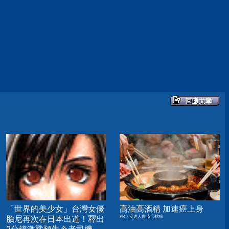
「世界的美少女」台灣女優
高油高酒精 加速癌上身
PR・安達人壽 安心抗癌
胎尼再次在日本出道！釋出