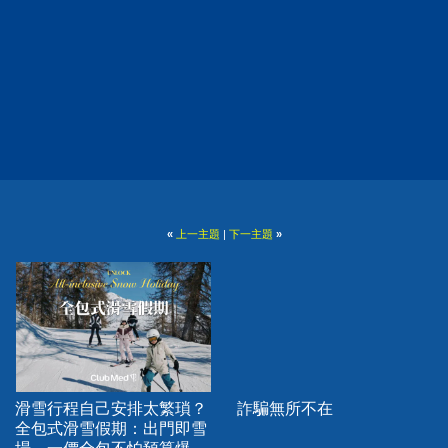
«
上一主題
|
下一主題
»
滑雪行程自己安排太繁瑣？
詐騙無所不在
全包式滑雪假期：出門即雪