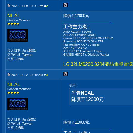
2026-07-08, 07:37 PM #
2
NEAL
降價至12000元
Golden Member
__________________
工作主力機：
AMD Ryzen7 8700G
ASRock Deskmini X600
Crucial DDR5-5600 SODIMM 8GBx2
Samsung 970 EVO Plus 1TB
Thermalright AXP-90 black
Acer XV272U KV
加入日期: Jun 2002
ASUS ROG Gladius II Origin
您的住址: Taiwan
GANSS HS75T x Glorious Panda
文章: 2,668
LG 32LM6200 32吋液晶電
2026-07-22, 07:49 AM #
3
NEAL
引用:
Golden Member
作者
NEAL
降價至12000元
加入日期: Jun 2002
降價至11000元。
您的住址: Taiwan
__________________
文章: 2,668