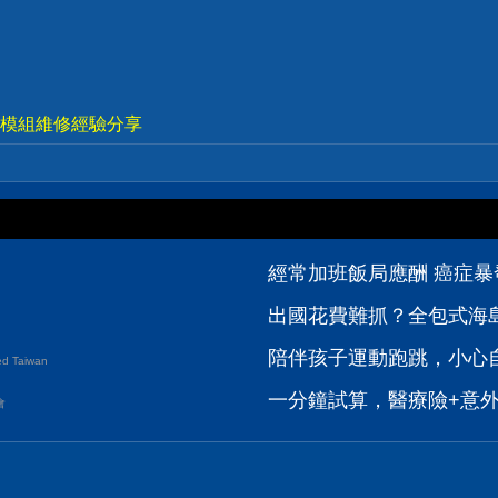
視電源模組維修經驗分享
經常加班飯局應酬 癌症暴
出國花費難抓？全包式海島
陪伴孩子運動跑跳，小心自
d Taiwan
一分鐘試算，醫療險+意
會