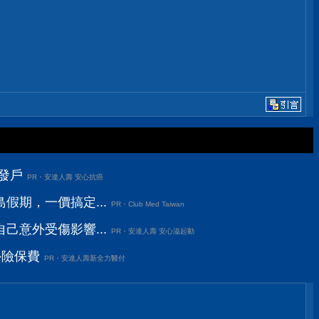
發戶
PR・安達人壽 安心抗癌
假期，一價搞定...
PR・Club Med Taiwan
己意外受傷影響...
PR・安達人壽 安心溢起動
外險保費
PR・安達人壽新全力醫付