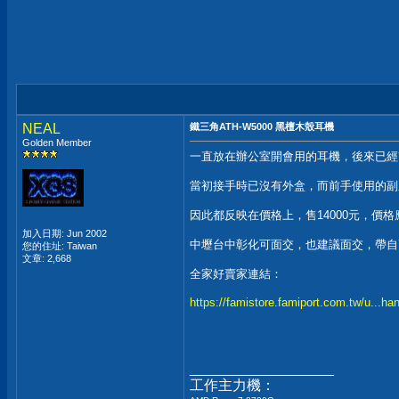
NEAL
鐵三角ATH-W5000 黑檀木殼耳機
Golden Member
一直放在辦公室開會用的耳機，後來已經改用A
當初接手時已沒有外盒，而前手使用的副
因此都反映在價格上，售14000元，價
加入日期: Jun 2002
中壢台中彰化可面交，也建議面交，帶自
您的住址: Taiwan
文章: 2,668
全家好賣家連結：
https://famistore.famiport.com.tw/u...h
__________________
工作主力機：