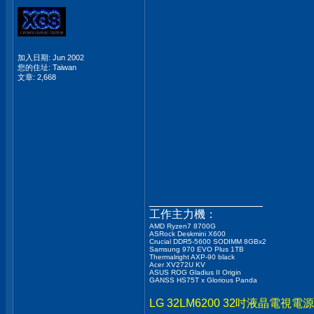
加入日期: Jun 2002
您的住址: Taiwan
文章: 2,668
__________________
工作主力機：
AMD Ryzen7 8700G
ASRock Deskmini X600
Crucial DDR5-5600 SODIMM 8GBx2
Samsung 970 EVO Plus 1TB
Thermalright AXP-90 black
Acer XV272U KV
ASUS ROG Gladius II Origin
GANSS HS75T x Glorious Panda
LG 32LM6200 32吋液晶電