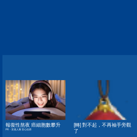
報復性熬夜 癌細胞數攀升
[轉] 對不起，不再袖手旁觀
PR・安達人壽 安心抗癌
了