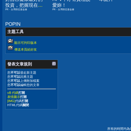
投資，把握現在不
愛妳！
PR・台灣癌症基金會
PR・台灣癌症基金會
嫌晚！
POPIN
主題工具
顯示可列印版本
傳送本頁給好友
發表文章規則
您
不可以
發起新主題
您
不可以
回應主題
您
不可以
上傳附加檔案
您
不可以
編輯您的文章
vB 代碼
打開
表情圖示
打開
[IMG]
代碼
打開
HTML代碼
關閉
所有的時間均為G