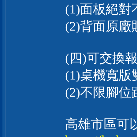
(1)面板絕
(2)背面原
(四)可交換
(1)桌機寬版雙
(2)不限腳
高雄市區可