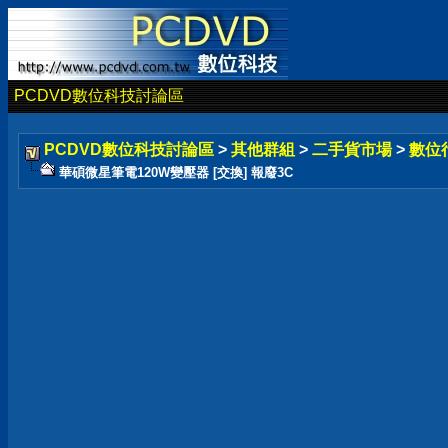
PCDVD數位科技討論區
PCDVD數位科技討論區
>
其他群組
>
二手貨市場
>
數位
華碩微星筆電120W變壓器 [交換] 報廢3C