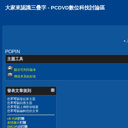
大家來認識三疊字 - PCDVD數位科技討論區
«
POPIN
主題工具
顯示可列印版本
傳送本頁給好友
發表文章規則
您
不可以
發起新主題
您
不可以
回應主題
您
不可以
上傳附加檔案
您
不可以
編輯您的文章
vB 代碼
打開
表情圖示
打開
[IMG]
代碼
打開