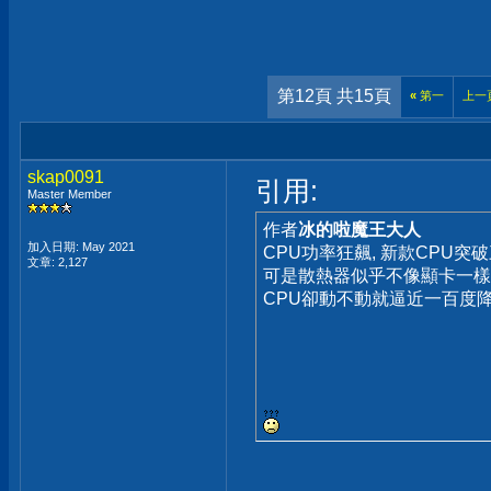
第12頁 共15頁
«
第一
上一
skap0091
引用:
Master Member
作者
冰的啦魔王大人
加入日期: May 2021
CPU功率狂飆, 新款CPU突
文章: 2,127
可是散熱器似乎不像顯卡一樣強
CPU卻動不動就逼近一百度降速