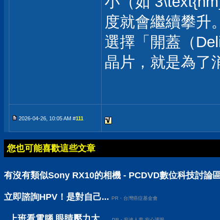
小（如 3\tex
度就會繼續攀升
選擇「開蓋（Del
晶片，就是為了
2026-04-26, 10:05 AM #
111
您也可能喜歡這些文章
有沒有類似Sony RX10的相機 - PCDVD數位科技討論
立即諮詢HPV！是對自己...
PR・台灣癌症基金會
上班看電腦 眼睛壓力大 ...
PR・安達人壽 安心護眼