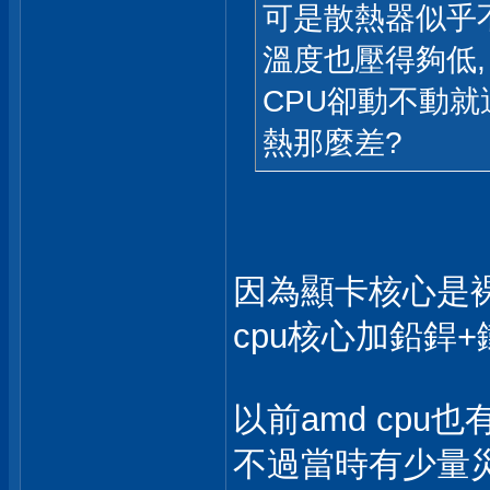
可是散熱器似乎
溫度也壓得夠低,
CPU卻動不動就
熱那麼差?
因為顯卡核心是裸晶
cpu核心加鉛銲
以前amd cpu
不過當時有少量災