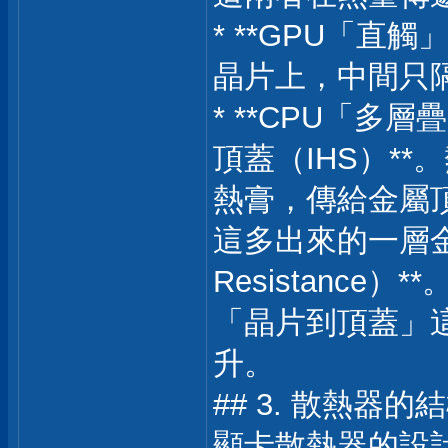
* **GPU「直
晶片上，中間只隔了
* **CPU「多層
頂蓋（IHS）*
熱膏，傳給金屬
這多出來的一層金屬
Resistanc
「晶片到頂蓋」
升。
## 3. 散熱器
顯卡散熱器的設