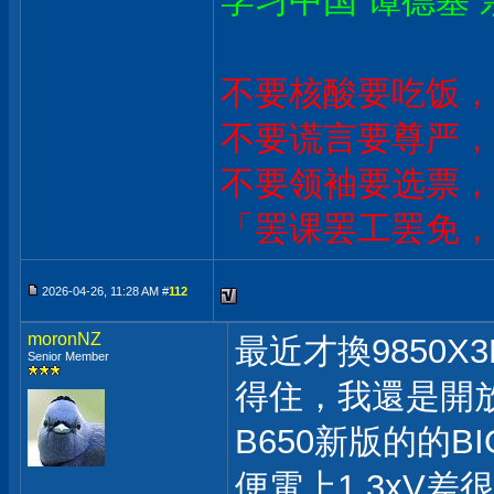
学习中国 谭德塞 
不要核酸要吃饭，
不要谎言要尊严，
不要领袖要选票，
「罢课罢工罢免，
2026-04-26, 11:28 AM #
112
moronNZ
最近才換9850X3
Senior Member
得住，我還是開
B650新版的的B
便電上1.3xV