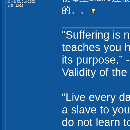
加入日期: Jun 2002
文章: 1,012
的。。
___________
“Suffering is 
teaches you ho
its purpose.”
Validity of the
“Live every da
a slave to you
do not learn t