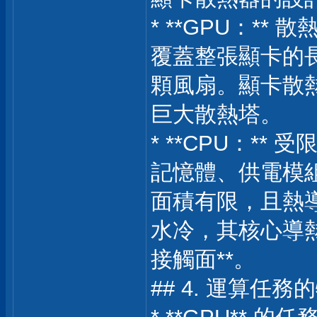
* **GPU：**
覆蓋整張顯卡的長
顆風扇。顯卡散
巨大散熱塔。
* **CPU：*
記憶體、供電模組
面積有限，且熱導
水冷，其核心導
接觸面**。
## 4. 運算任務