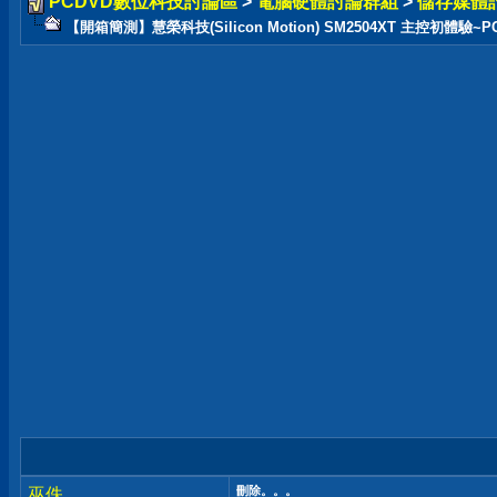
PCDVD數位科技討論區
>
電腦硬體討論群組
>
儲存媒體
【開箱簡測】慧榮科技(Silicon Motion) SM2504XT 主控初體驗~PCIe
刪除。。。
巫佚