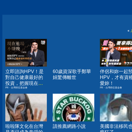
«
立即諮詢HPV！是
60歲資深歌手鄭華
伴侶和妳一起
對自己健康最好的
娟驚傳離世
HPV，才有資
投資，把握現在不
愛妳！
PR・台灣癌症基金會
PR・台灣癌症基金會
嫌晚！
啦啦隊文化在台灣
請推薦網路小說
美國非法移民