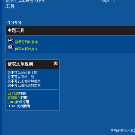
是否已成為意淫的
瘋狂了
工具
POPIN
主題工具
顯示可列印版本
傳送本頁給好友
發表文章規則
您
不可以
發起新主題
您
不可以
回應主題
您
不可以
上傳附加檔案
您
不可以
編輯您的文章
vB 代碼
打開
表情圖示
打開
[IMG]
代碼
打開
HTML代碼
關閉
所有的時間均為G