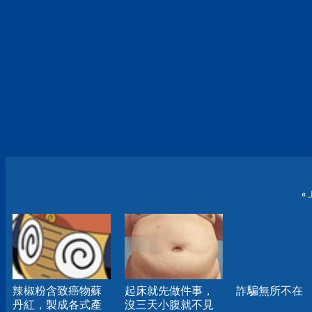
«
辣椒粉含致癌物蘇
起床就先做件事，
詐騙無所不在
丹紅，製成各式產
沒三天小腹就不見