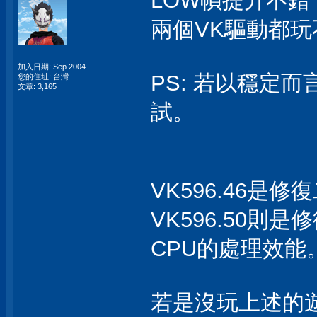
LOW幀提升不
兩個VK驅動都
加入日期: Sep 2004
PS: 若以穩定而言
您的住址: 台灣
文章: 3,165
試。
VK596.46
VK596.50則
CPU的處理效能
若是沒玩上述的遊