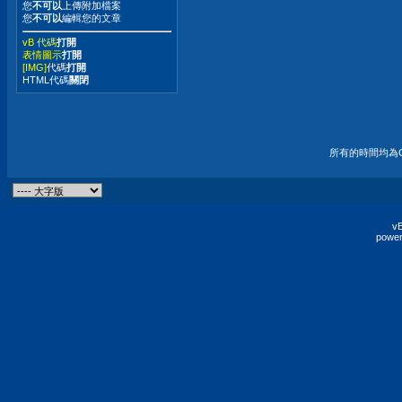
您
不可以
上傳附加檔案
您
不可以
編輯您的文章
vB 代碼
打開
表情圖示
打開
[IMG]
代碼
打開
HTML代碼
關閉
所有的時間均為G
vB
power