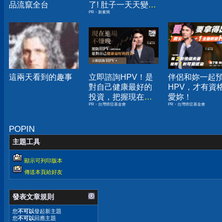
品流竄全台
了! 肚子一天天變
PR・新素簡
小！
這兩天看到的趣事
立即諮詢HPV！是
伴侶和妳一起
對自己健康最好的
HPV，才有資
投資，把握現在不
愛妳！
PR・台灣癌症基金會
PR・台灣癌症基金會
嫌晚！
POPIN
主題工具
顯示可列印版本
傳送本頁給好友
發表文章規則
您
不可以
發起新主題
您
不可以
回應主題