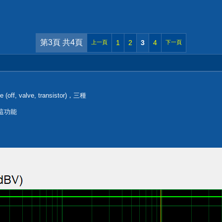
第3頁 共4頁
1
2
3
4
上一頁
下一頁
(off, valve, transistor)，三種
也有這功能