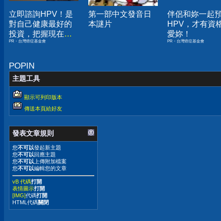
立即諮詢HPV！是
第一部中文發音日
伴侶和妳一起
對自己健康最好的
本謎片
HPV，才有資
投資，把握現在不
愛妳！
PR・台灣癌症基金會
PR・台灣癌症基金會
嫌晚！
POPIN
主題工具
顯示可列印版本
傳送本頁給好友
發表文章規則
您
不可以
發起新主題
您
不可以
回應主題
您
不可以
上傳附加檔案
您
不可以
編輯您的文章
vB 代碼
打開
表情圖示
打開
[IMG]
代碼
打開
HTML代碼
關閉