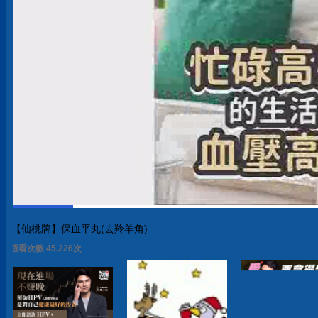
【仙桃牌】保血平丸(去羚羊角)
觀看次數 45,226次