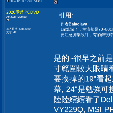
2024-12-03, 12:49 PM #
12
2020重返 PCDVD
引用:
Amateur Member
作者
Balaclava
加入日期: Sep 2020
1m算深了，主流都是70~80c
文章: 47
要注意腳架設計，有的俯視時
是的~很早之前是
寸範圍較大眼睛看
要換掉的19"看起
幕, 24"是勉強可
陸陸續續看了Dell P
VY229Q, MSI P