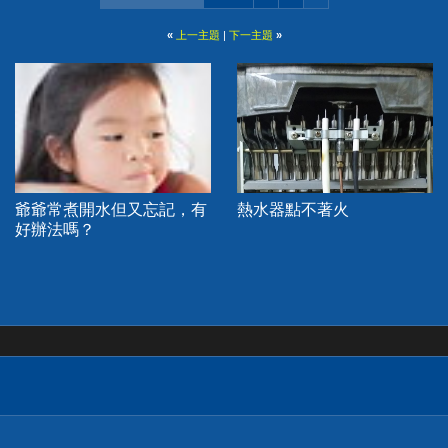
«
上一主題
|
下一主題
»
爺爺常煮開水但又忘記，有
熱水器點不著火
好辦法嗎？