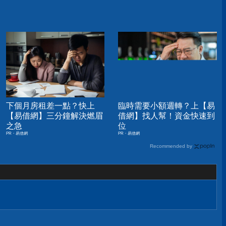
下個月房租差一點？快上
臨時需要小額週轉？上【易
【易借網】三分鐘解決燃眉
借網】找人幫！資金快速到
之急
位
PR・易借網
PR・易借網
Recommended by