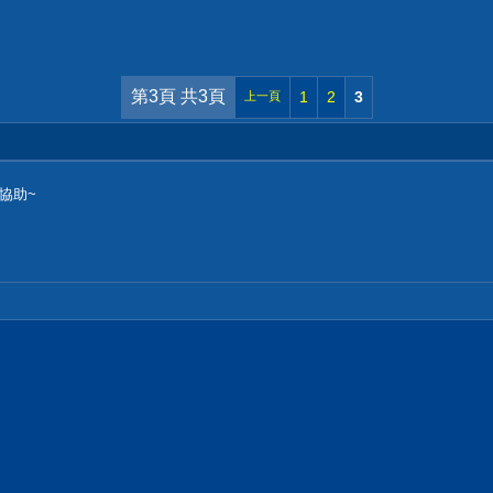
第3頁 共3頁
1
2
3
上一頁
位協助~