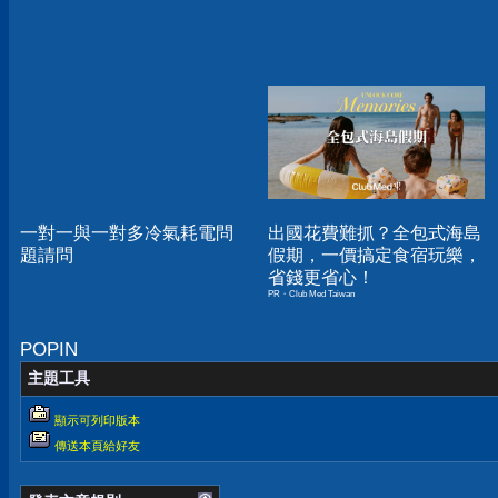
一對一與一對多冷氣耗電問
出國花費難抓？全包式海島
題請問
假期，一價搞定食宿玩樂，
省錢更省心！
PR・Club Med Taiwan
POPIN
主題工具
顯示可列印版本
傳送本頁給好友