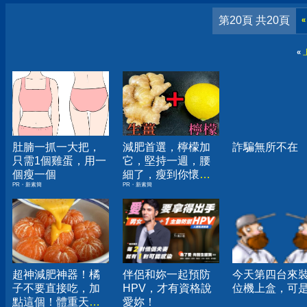
第20頁 共20頁
«
«
肚腩一抓一大把，
減肥首選，檸檬加
詐騙無所不在
只需1個雞蛋，用一
它，堅持一週，腰
個瘦一個
細了，瘦到你懷疑
PR・新素簡
PR・新素簡
人生
超神減肥神器！橘
伴侶和妳一起預防
今天第四台來
子不要直接吃，加
HPV，才有資格說
位機上盒，可是...
點這個！體重天天
愛妳！