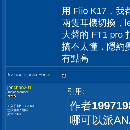
用 Fiio K17，我
兩隻耳機切換，le
大聲的 FT1 pr
搞不太懂，隱約覺得 
有點高
2026-01-18, 03:04 PM #
196
jenchan201
引用:
Junior Member
作者
199719
加入日期: Jul 2000
您的住址: 地球
文章: 960
哪可以派ANA