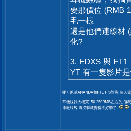
要那價位 (RMB 
毛一樣
還是他們連線材 (
化?
3. EDXS 與 FT
YT 有一隻影片是切
哪可以派ANANDA和FT1 Pro對戰,個人覺得
耳機線我大概買150-250RMB左右的,
原廠線醜,還沒聽就覺得不好聽了.