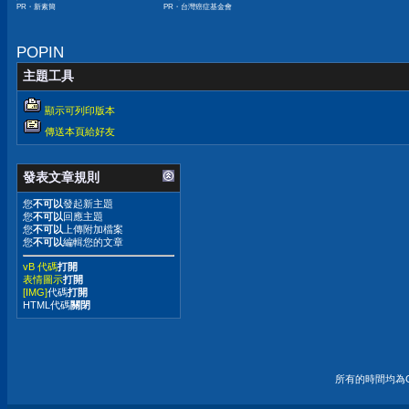
PR・新素簡
PR・台灣癌症基金會
下降
POPIN
主題工具
顯示可列印版本
傳送本頁給好友
發表文章規則
您
不可以
發起新主題
您
不可以
回應主題
您
不可以
上傳附加檔案
您
不可以
編輯您的文章
vB 代碼
打開
表情圖示
打開
[IMG]
代碼
打開
HTML代碼
關閉
所有的時間均為G