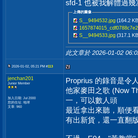
sfd-1 也被我解體過幾次
上傳的圖像
S__9494532.jpg
(164.2 K
1657874015_cdf0788c7e2
S__9494533.jpg
(317.1 K
此文章於 2026-01-02
06:
2026-01-02, 05:21 PM #
113
jenchan201
Proprius 的錄音是
Junior Member
他家麥田之歌 (Now The
加入日期: Jul 2000
一，可以數人頭
您的住址: 地球
文章: 960
最近拿出來聽，順便看
有出新貨，還一直翻