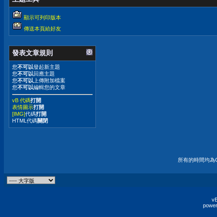
顯示可列印版本
傳送本頁給好友
發表文章規則
您
不可以
發起新主題
您
不可以
回應主題
您
不可以
上傳附加檔案
您
不可以
編輯您的文章
vB 代碼
打開
表情圖示
打開
[IMG]
代碼
打開
HTML代碼
關閉
所有的時間均為G
vB
power