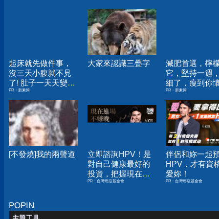
起床就先做件事，
大家來認識三疊字
減肥首選，檸
沒三天小腹就不見
它，堅持一週
了! 肚子一天天變
細了，瘦到你
PR・新素簡
PR・新素簡
小！
人生
[不發燒]我的兩聲道
立即諮詢HPV！是
伴侶和妳一起
對自己健康最好的
HPV，才有資
投資，把握現在不
愛妳！
PR・台灣癌症基金會
PR・台灣癌症基金會
嫌晚！
POPIN
主題工具