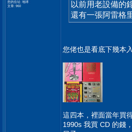
以前用老設備的
您的住址: 地球
文章: 960
還有一張阿雷格
您佬也是看底下幾本入
這四本，裡面當年買得
1990s 我買 CD 