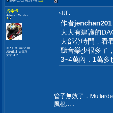
2026-01-02, 03:33 PM #
112
洛希卡
引用:
Advance Member
作者
jenchan201
大大有建議的DA
大部分時間，看看Youtu
加入日期: Oct 2001
聽音樂少很多了，SF
您的住址: 台北市
文章: 452
3~4萬內，1萬多
管子無效了，Mullard
風根.....