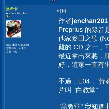
洛希卡
引用:
Advance Member
作者
jenchan201
Proprius 的
他家麥田之歌 (Now 
加入日期: Oct 2001
雞的 CD 之一
您的住址: 台北市
文章: 452
最近拿出來聽，順
好，這家一直有
不過，E04，"黃
片叫 "白教堂"
"黑教堂" 我知