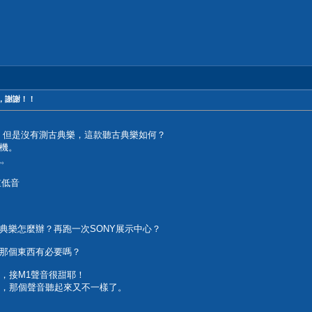
，謝謝！！
常甜，但是沒有測古典樂，這款聽古典樂如何？
機。
跳。
重低音
典樂怎麼辦？再跑一次SONY展示中心？
那個東西有必要嗎？
usic，接M1聲音很甜耶！
usic，那個聲音聽起來又不一樣了。