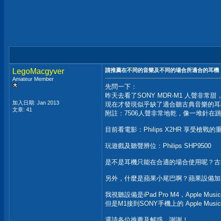
LegoMacgyver
請推薦在不同的音樂及不同的場合所適合的耳機
Amateur Member
先問一下：
昨天去看了SONY MDR-M1 人聲非
加入日期: Jan 2013
現在才發現似乎缺了適合聽古典音樂的耳
文章: 41
附註：7506人聲非常地乾，像一堆針在
目前看電影：Philips X2HR 享受槍戰的
玩遊戲及聽聲辨位：Philips SHP9500
是不是耳機只能在合適的場合使用呢？古
另外，什麼是蘋果小尾巴啊？蘋果設備加
我視聽設備是iPad Pro M4，Apple M
但是M1接到SONY手機上的 Apple M
還請各位推薦及解惑，謝謝！