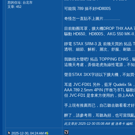
您的住址: 台北市
文章: 452
可能我 789 操不好HD800S
奇怪怎一直貼不上圖片..............
目前動圈耳罩，擴大機DROP THX AAA 7
驅動 HD650、HD800S、AKG 550 MK-I
靜電 STAX SRM-3 及 前幾天買的 拓品 T
透明、細節、解析、層次、舒服、耐聽.....
我聽很大聲吧! 拓品 TOPPING EHA5
這幾天考慮，弄個老虎魚線性電源，不知
聲音STAX 3XX字頭以下擴大機，不如買一
耳道 JVC-FD01 另外，藍牙 Qudelix 5k，
AAA 789 2.5mm 4PIN (平衡?) 
但 JVC-FD1 是拿來方便用的，掛上AAA
手上現有推薦而已，自己聽去聽看看才好
醉了，請參考用，耳聽為頻，也可當我亂
此文章於 2025-12-30
05:08 AM
被 洛希卡 編輯.
2025-12-30, 04:24 AM #
5