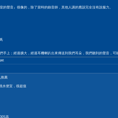
室的聲音』很像的，除了當時的錄音師，其他人講的應該完全沒有說服力。
嗎
們手上；經過擴大，經過耳機喇叭出來傳送到我們耳朵，我們聽到的聲音，可
輯.
亂推薦
但人家跳水便宜，很超值
00S高