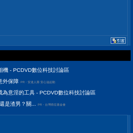
相機 - PCDVD數位科技討論區
意外保障
PR・安達人壽 安心溢起動
為意淫的工具 - PCDVD數位科技討論區
還是渣男？關...
PR・台灣癌症基金會