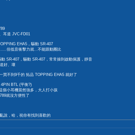
89
I、耳道 JVC-FD01
OPPING EHA5，驅動 SR-407
....但低音衝擊力就...不能跟動圈比
，驅動 SR-407，驅動 SR-407，常常操到啟動保護，靜音
道好、壞
買不到9千的 拓品 TOPPING EHA5 就好了
4PIN BTL (平衡?)
BTL 驅動這個小耳機當然強多，大人打小孩
 789就沒方便性了
亂說，哈，祝你有找到喜歡的