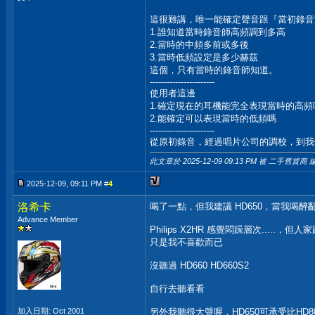
這很難講，唯一能確定聲音跟『當初錄音
1.誰知道當時錄音師高頻調到多高
2.當時的中頻多前或多後
3.當時低頻設定是多少赫茲
這個，只有當時的錄音師知道。
-----------------------
使用者這邊
1.確定現在的耳機能完全表現當時的高頻
2.能確定可以表現當時的低頻嗎
-----------------------
從原初錄音，經過唱片公司的調校，到我
此文章於 2025-12-09
09:13 PM
被 二手舊貨商 編
2025-12-09, 09:11 PM #
4
洛希卡
喝了一點，但我建議 HD650，當我喝醉
Advance Member
Philips X2HR 感覺悶躁層次.....，
只是我不喜歡而已
沒聽過 HD660 HD660S2
自行去聽看看
加入日期: Oct 2001
另外我聽很大聲喔，HD650可承受比HD8