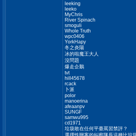
leeking
leeko
MyChris
River Spinach
smoguli
Whole Truth
wpc0406
YorkHapy
冬之炎陽
冰的啦魔王大人
沒問題
爆走企鵝
tvt
hill45678
rcack
卜派
polor
manoerina
afeaanpv
SUNGF
samwu995
cd1971
垃圾敢在任何平臺罵習禁評？
選擇性辦案的糾察隊長這種比垃圾