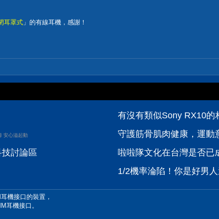
閉耳罩式
」的有線耳機，感謝！
有沒有類似Sony RX10的
守護筋骨肌肉健康，運動
壽 安心溢起動
位科技討論區
啦啦隊文化在台灣是否已成
1/2機率淪陷！你是好男人
MM耳機接口的裝置，
5MM耳機接口。