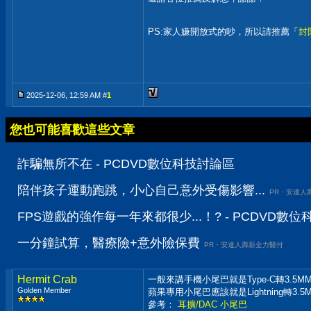
PS:家人嫌開放式的吵，所以請推薦「
封
2025-12-06, 12:59 AM #
1
您也可能喜歡這些文章
詐騙無所不在 - PCDVD數位科技討論區
陪伴孩子運動跑跳，小心自己意外受傷影響...
PR・安達人
FPS遊戲的強作每一年來都很少...！? - PCDVD數
一分鐘試算，醫療險+意外險保費
PR・安達人壽新全力醫付
Hermit Crab
一般來講手機小尾巴就是Type-C轉3.5
Golden Member
蘋果專用小尾巴應該就是Lightning轉3.
參考：
耳擴/DAC 小尾巴