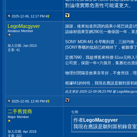
對論壇實際危害性可能還更大。
2025-12-06, 12:17 PM #
2
LegoMacgyver
謝謝，後來知道所謂的蘋果小尾巴就是USB-C 
Amateur Member
該線材蘋果官網290元一條保固一年，算
SONY MDR-M1 今早剛到貨，三頻
加入日期: Jan 2013
(SONY專櫃的低頻已經糊掉了，被聽壞了
文章: 41
定價7990，我趁博客來特價 61xx元時
公司貨，保固一年+六個月，集雅社出貨
物理封閉隔音效果非常好，不會夾頭，理
根據M1的特性，我現在應該是聽到當初
此文章於 2025-12-09
08:23 PM
被 LegoMacgyv
2025-12-09, 12:45 PM #
3
二手舊貨商
引用:
Major Member
作者
LegoMacgyver
我現在應該是聽到當初錄音室
加入日期: Apr 2018
文章: 222