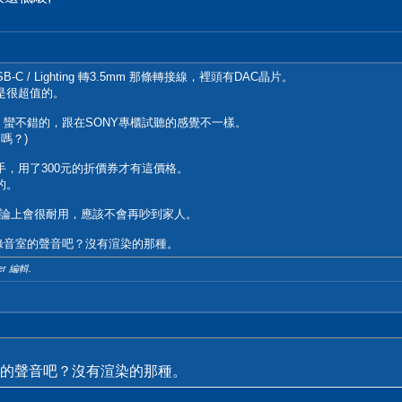
/ Lighting 轉3.5mm 那條轉接線，裡頭有DAC晶片。
是很超值的。
均衡，蠻不錯的，跟在SONY專櫃試聽的感覺不一樣。
嗎？)
入手，用了300元的折價券才有這價格。
的。
論上會很耐用，應該不會再吵到家人。
錄音室的聲音吧？沒有渲染的那種。
er 編輯.
的聲音吧？沒有渲染的那種。