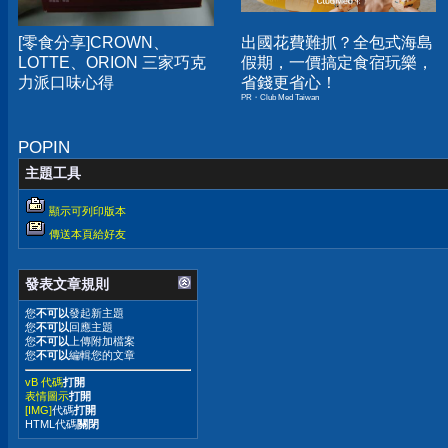
[零食分享]CROWN、
出國花費難抓？全包式海島
LOTTE、ORION 三家巧克
假期，一價搞定食宿玩樂，
力派口味心得
省錢更省心！
PR・Club Med Taiwan
POPIN
主題工具
顯示可列印版本
傳送本頁給好友
發表文章規則
您
不可以
發起新主題
您
不可以
回應主題
您
不可以
上傳附加檔案
您
不可以
編輯您的文章
vB 代碼
打開
表情圖示
打開
[IMG]
代碼
打開
HTML代碼
關閉