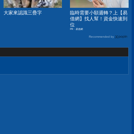
大家來認識三疊字
臨時需要小額週轉？上【易
借網】找人幫！資金快速到
位
PR・易借網
Recommended by