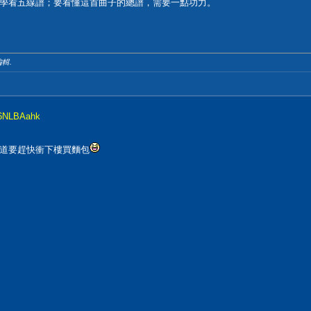
學看五線譜；要看懂這首曲子的總譜，需要一點功力。
輯.
96NLBAahk
道要趕快衝下樓買麵包