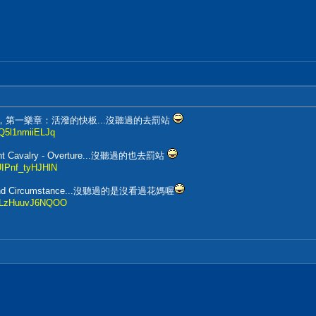
號，第一樂章：活潑的快板...沒聽過的去罰站
Q5l1nmiiELJq
ht Cavalry - Overture...沒聽過的也去罰站
UIPnf_tyHJHlN
nd Circumstance...沒聽過的是沒看過花媽喔
J-LzHuuvJ6NQOO