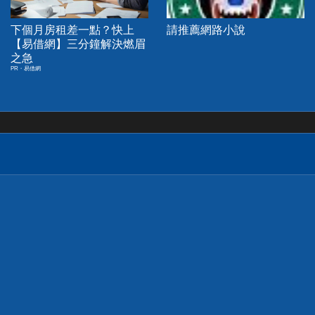
下個月房租差一點？快上
請推薦網路小說
【易借網】三分鐘解決燃眉
之急
PR・易借網