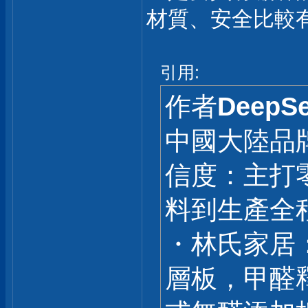
材質、安全比較
引用:
作者
DeepS
中國大陸品
信度：主打
料到生產全
・林氏家居
層板，甲醛