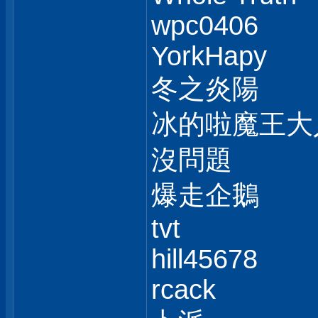
wpc0406
YorkHapy
冬之炎陽
冰的啦魔王大
沒問題
爆走企鵝
tvt
hill45678
rcack