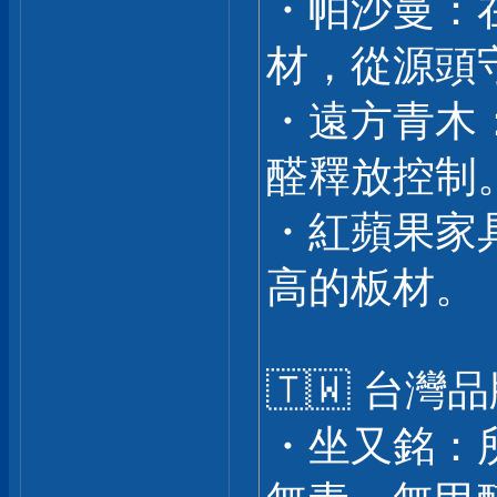
・帕沙曼：
材，從源頭
・遠方青木
醛釋放控制
・紅蘋果家
高的板材。
🇹🇼 台灣
・坐又銘：