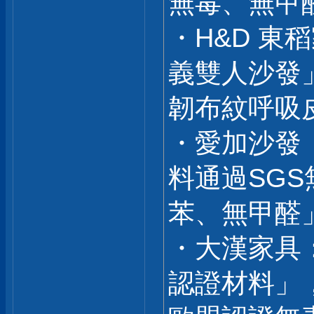
無毒、無甲
・H&D 
義雙人沙發
韌布紋呼吸
・愛加沙發
料通過SG
苯、無甲醛
・大漢家具
認證材料」