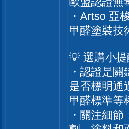
歐盟認證無
・Artso
甲醛塗裝技
💡 選購小
・認證是關
是否標明通過
甲醛標準等
・關注細節