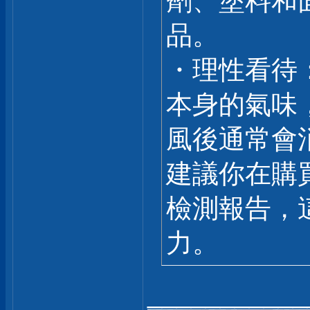
劑、塗料和
品。
・理性看待
本身的氣味
風後通常會
建議你在購
檢測報告，這
力。
___________