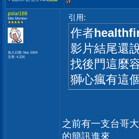
2026-07-10, 12:57 PM #
18186
polar168
引用:
Elite Member
作者
healthfi
影片結尾還
加入日期: Mar 2004
文章: 4,326
找後門這麼容
獅心瘋有這
之前有一支台哥大
的簡訊進來