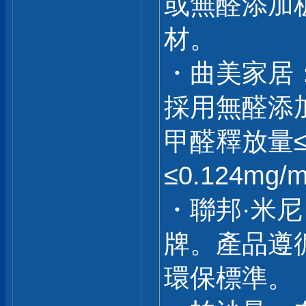
或無醛添加
材。
・曲美家居
採用無醛添
甲醛釋放量≤0
≤0.124mg/
・聯邦·米
牌。產品遵
環保標準。