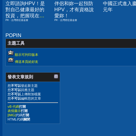
立即諮詢HPV！是
伴侶和妳一起預防
中國正式進入
對自己健康最好的
HPV，才有資格說
元年
投資，把握現在不
愛妳！
PR・台灣癌症基金會
PR・台灣癌症基金會
嫌晚！
POPIN
主題工具
顯示可列印版本
傳送本頁給好友
發表文章規則
您
不可以
發起新主題
您
不可以
回應主題
您
不可以
上傳附加檔案
您
不可以
編輯您的文章
vB 代碼
打開
表情圖示
打開
[IMG]
代碼
打開
HTML代碼
關閉