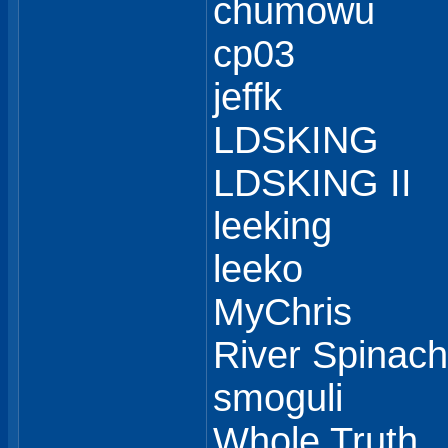
chumowu
cp03
jeffk
LDSKING
LDSKING II
leeking
leeko
MyChris
River Spinach
smoguli
Whole Truth