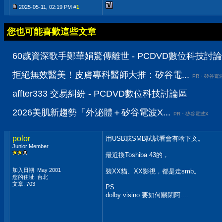
2025-05-11, 02:19 PM #
1
您也可能喜歡這些文章
60歲資深歌手鄭華娟驚傳離世 - PCDVD數位科技討
拒絕無效醫美！皮膚專科醫師大推：矽谷電...
PR・矽谷電
affter333 交易糾紛 - PCDVD數位科技討論區
2026美肌新趨勢「外泌體＋矽谷電波X...
PR・矽谷電波X
polor
用USB或SMB試試看會有啥下文。
Junior Member
最近換Toshiba 43的，
加入日期: May 2001
裝XX貓、XX影視，都是走smb。
您的住址: 台北
文章: 703
PS.
dolby visino 要如何關閉阿....