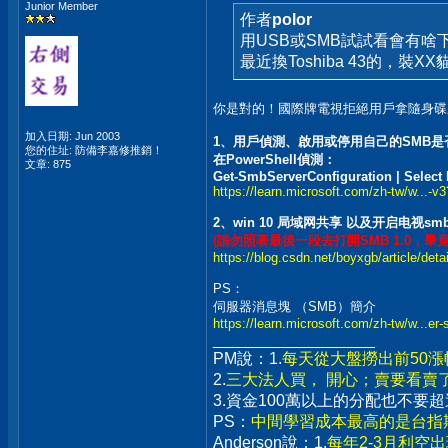
Junior Member
作者
polor
用USB或SMB試試看會有啥
最近換Toshiba 43的，裝
你是對的！國際牌電視拒絕用戶拿隨身碟
加入日期: Jun 2003
1、用戶偵測、啟用或停用自己的SMB是
您的住址: 防備李嘉修推銷！
在PowerShell偵測：
文章: 875
Get-SmbServerConfiguration | Selec
https://learn.microsoft.com/zh-tw/w...-v
2、win 10 局域网共享 以及开启电视s
(請勿照著最後一段去打開SMB 1.0，畢
https://blog.csdn.net/boyxgb/article/det
PS：
伺服器消息塊 （SMB）簡介
https://learn.microsoft.com/zh-tw/w...er
__________________
PM說：1.
每天從大盤撈出前50
2.
三大法人買， 開心；賣要看賣
3.資金100萬以上的分配也不
PS：
中間學習成本最高的是台指期
Anderson說：1.
每年2-3月利空