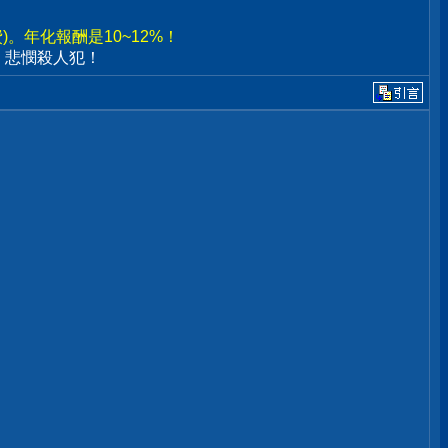
。年化報酬是10~12%！
、悲憫殺人犯！