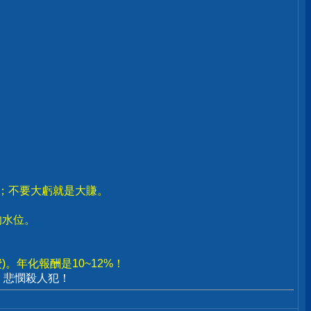
賣；不要大虧就是大賺。
。
的水位。
。年化報酬是10~12%！
、悲憫殺人犯！