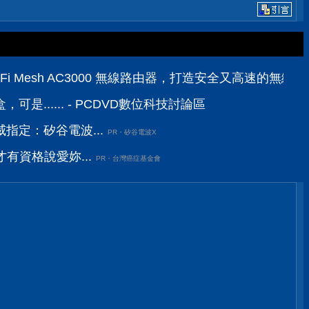
三頻 Wi-Fi Mesh AC3000 無線路由器，打造安全又高速的無
是...... - PCDVD數位科技討論區
指定：矽谷電波...
PR・矽谷電波X
有資格說愛妳...
PR・台灣癌症基金會