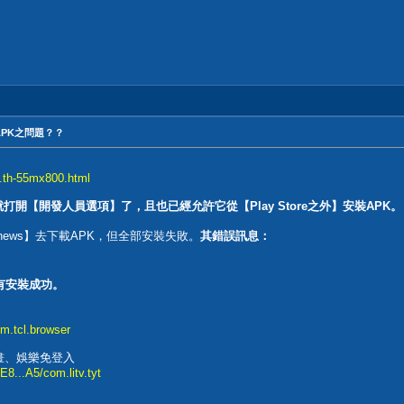
APK之問題？？
.th-55mx800.html
前就打開【開發人員選項】了，且也已經允許它從【Play Store之外】安裝APK。
 AFTVnews】去下載APK，但全部安裝失敗。
其錯誤訊息：
有安裝成功。
om.tcl.browser
動畫、娛樂免登入
...A5/com.litv.tyt