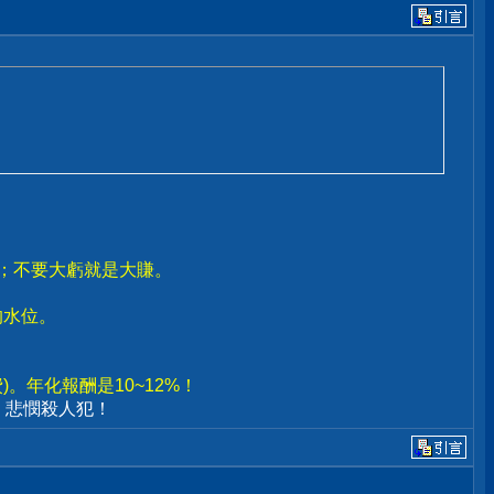
賣；不要大虧就是大賺。
。
的水位。
。年化報酬是10~12%！
、悲憫殺人犯！