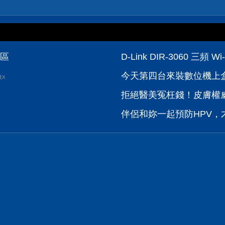
論區
D-Link DIR-3060 
今天第四台來裝數位機上盒，可
波X
拒絕醫美冤枉錢！皮膚權威
伴侶和妳一起預防HPV，才