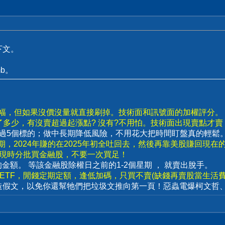
下文。
b。
漲幅，但如果沒價沒量就直接刷掉。技術面和訊號面的加權評分。
了多少，有沒賣超過起漲點? 沒有?不用怕。技術面出現賣點才
要超過5個標的；做中長期降低風險，不用花大把時間盯盤真的輕鬆
，2024年賺的在2025年初全吐回去，然後再靠美股賺回現在
出現時分批買金融股，不要一次買足！
賣出的金額。 等該金融股除權日之前的1-2個星期 ， 就賣出脫手。
數ETF，閒錢定期定額，逢低加碼，只買不賣(缺錢再賣股當生活費)
造假文，以免你還幫牠們把垃圾文推向第一頁！惡蟲電爆柯文哲