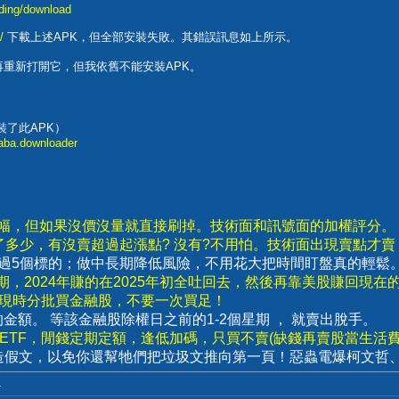
nding/download
/
下載上述APK，但全部安裝失敗。其錯誤訊息如上所示。
后，再重新打開它，但我依舊不能安裝APK。
就安裝了此APK）
saba.downloader
漲幅，但如果沒價沒量就直接刷掉。技術面和訊號面的加權評分。
了多少，有沒賣超過起漲點? 沒有?不用怕。技術面出現賣點才
要超過5個標的；做中長期降低風險，不用花大把時間盯盤真的輕鬆
，2024年賺的在2025年初全吐回去，然後再靠美股賺回現在
出現時分批買金融股，不要一次買足！
賣出的金額。 等該金融股除權日之前的1-2個星期 ， 就賣出脫手。
數ETF，閒錢定期定額，逢低加碼，只買不賣(缺錢再賣股當生活費)
造假文，以免你還幫牠們把垃圾文推向第一頁！惡蟲電爆柯文哲
.