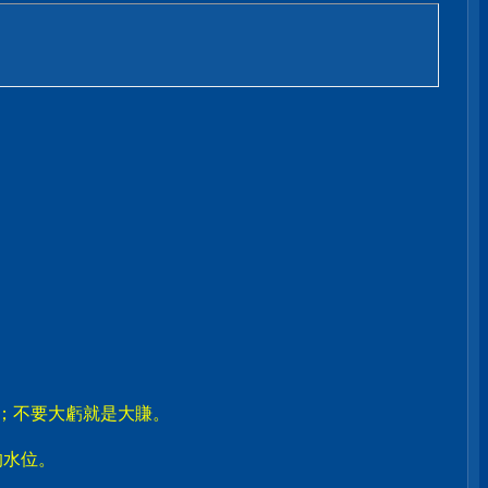
賣；不要大虧就是大賺。
。
的水位。