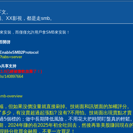
下文。
XX貓、XX影視，都是走smb。
來安裝，而僅僅允許用戶拿SMB來安裝！
否開啓
t EnableSMB2Protocol
3?tabs=server
mb共享支持
竟1.0已經被微軟放棄了！)
ails/140897664
-smb-overview
漲幅，但如果沒價沒量就直接刷掉。技術面和訊號面的加權評分。
了多少，有沒賣超過起漲點? 沒有?不用怕。技術面出現賣點才
要超過5個標的；做中長期降低風險，不用花大把時間盯盤真的輕鬆
，2024年賺的在2025年初全吐回去，然後再靠美股賺回現在
出現時分批買金融股，不要一次買足！