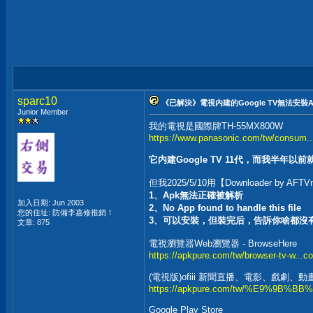
sparc10
《已解決》電視内建的Google TV無法安裝
Junior Member
我的電視是國際牌TH-55MX800W
https://www.panasonic.com/tw/consum..
它内建Google TV 11代，而我半年以
但我2025/5/10用【Downloader by
1、Apk無法正確被解析
加入日期: Jun 2003
2、No App found to handle this file
您的住址: 防備李嘉修推銷！
3、可以安裝，但裝完后，告訴你啥都沒
文章: 875
電視瀏覽器Web瀏覽器 - BrowseHere
https://apkpure.com/tw/browser-tv-w...c
(電視版)ofiii 新聞直播、電影、戲劇、
https://apkpure.com/tw/%E9%9B%BB%E8
Google Play Store