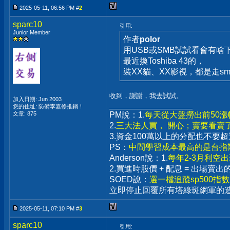
2025-05-11, 06:56 PM #
2
sparc10
引用:
Junior Member
作者
polor
用USB或SMB試試看會有啥
最近換Toshiba 43的，
裝XX貓、XX影視，都是走sm
收到，謝謝，我去試試。
加入日期: Jun 2003
__________________
您的住址: 防備李嘉修推銷！
文章: 875
PM說：1.
每天從大盤撈出前50
2.
三大法人買， 開心；賣要看賣
3.資金100萬以上的分配也不
PS：
中間學習成本最高的是台指期
Anderson說：1.
每年2-3月利空
2.買進時股價 + 配息 = 出場
SOED說：
選一檔追蹤sp500指
立即停止回覆所有塔綠斑網軍的
2025-05-11, 07:10 PM #
3
sparc10
引用: