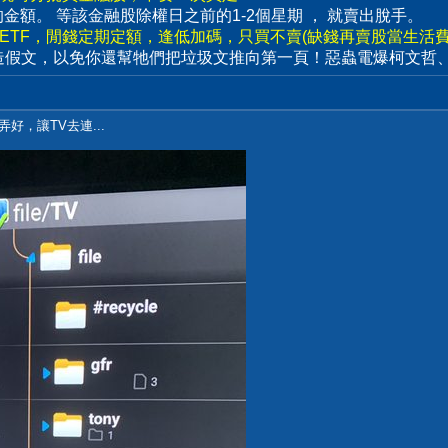
賣出的金額。 等該金融股除權日之前的1-2個星期 ， 就賣出脫手。
數ETF，閒錢定期定額，逢低加碼，只買不賣(缺錢再賣股當生活費)
造假文，以免你還幫牠們把垃圾文推向第一頁！惡蟲電爆柯文哲
弄好，讓TV去連...