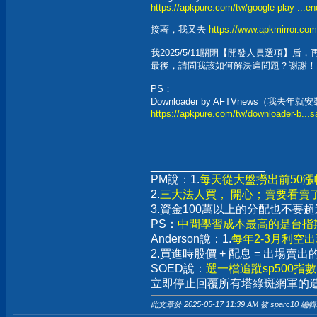
https://apkpure.com/tw/google-play-...e
接著，我又去
https://www.apkmirror.com
我2025/5/11關閉【開發人員選項】
最後，請問我該如何解決這問題？謝謝！
PS：
Downloader by AFTVnews（我去年
https://apkpure.com/tw/downloader-b...
__________________
PM說：1.
每天從大盤撈出前50
2.
三大法人買， 開心；賣要看賣
3.資金100萬以上的分配也不
PS：
中間學習成本最高的是台指期
Anderson說：1.
每年2-3月利空
2.買進時股價 + 配息 = 出場
SOED說：
選一檔追蹤sp500指
立即停止回覆所有塔綠斑網軍的
此文章於 2025-05-17
11:39 AM
被 sparc10 編輯