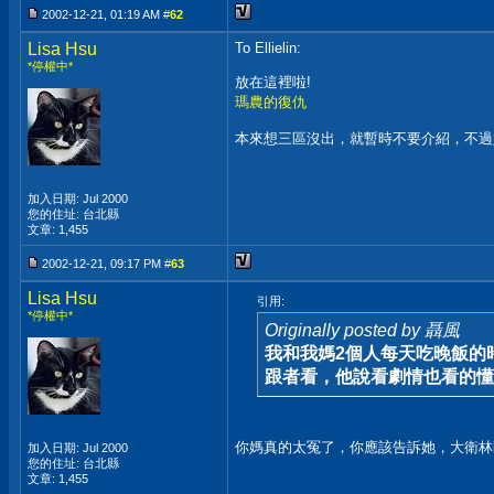
2002-12-21, 01:19 AM #
62
Lisa Hsu
To Ellielin:
*停權中*
放在這裡啦!
瑪農的復仇
本來想三區沒出，就暫時不要介紹，不過
加入日期: Jul 2000
您的住址: 台北縣
文章: 1,455
2002-12-21, 09:17 PM #
63
Lisa Hsu
引用:
*停權中*
Originally posted by 聶風
我和我媽2個人每天吃晚飯的
跟者看，他說看劇情也看的懂
你媽真的太冤了，你應該告訴她，大衛林
加入日期: Jul 2000
您的住址: 台北縣
文章: 1,455