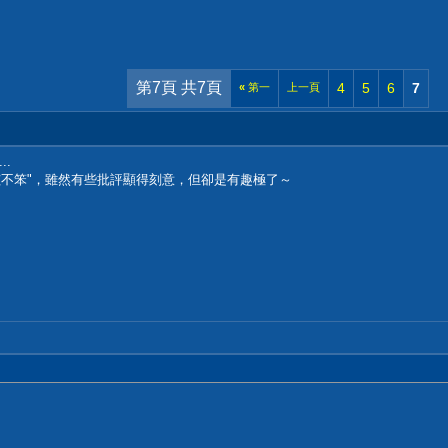
第7頁 共7頁
4
5
6
7
«
第一
上一頁
.
孩不笨"，雖然有些批評顯得刻意，但卻是有趣極了～