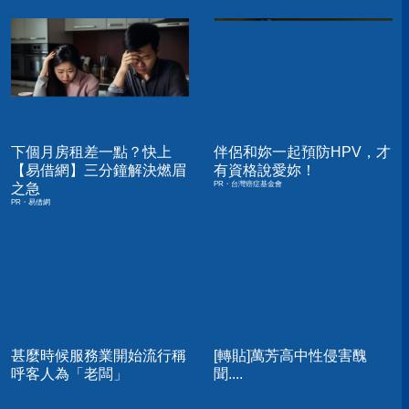
下個月房租差一點？快上
伴侶和妳一起預防HPV，才
【易借網】三分鐘解決燃眉
有資格說愛妳！
PR・台灣癌症基金會
之急
PR・易借網
甚麼時候服務業開始流行稱
[轉貼]萬芳高中性侵害醜
呼客人為「老闆」
聞....