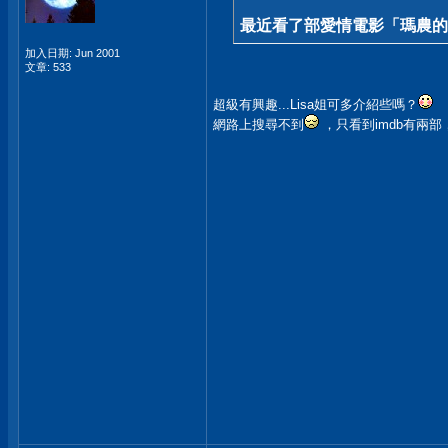
最近看了部愛情電影「瑪農的復仇」
加入日期: Jun 2001
文章: 533
超級有興趣...Lisa姐可多介紹些嗎？
網路上搜尋不到
，只看到imdb有兩部，