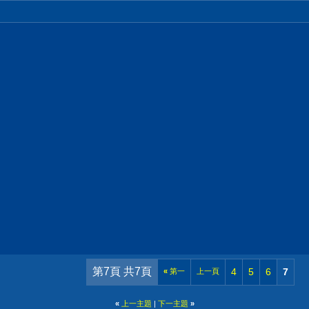
第7頁 共7頁
4
5
6
7
«
第一
上一頁
«
上一主題
|
下一主題
»