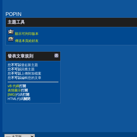
POPIN
主題工具
顯示可列印版本
傳送本頁給好友
發表文章規則
您
不可以
發起新主題
您
不可以
回應主題
您
不可以
上傳附加檔案
您
不可以
編輯您的文章
vB 代碼
打開
表情圖示
打開
[IMG]
代碼
打開
HTML代碼
關閉