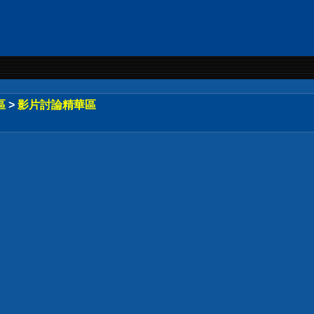
區
>
影片討論精華區