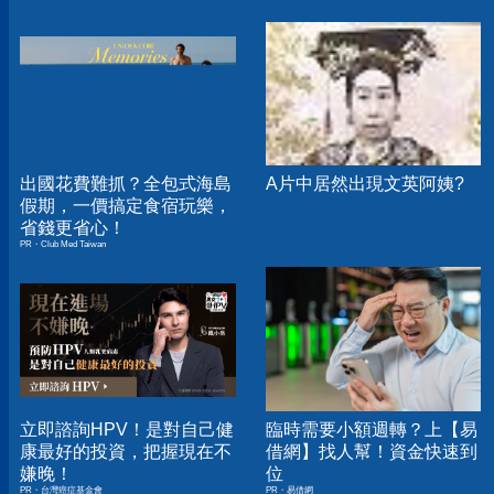
出國花費難抓？全包式海島
A片中居然出現文英阿姨?
假期，一價搞定食宿玩樂，
省錢更省心！
PR・Club Med Taiwan
立即諮詢HPV！是對自己健
臨時需要小額週轉？上【易
康最好的投資，把握現在不
借網】找人幫！資金快速到
嫌晚！
位
PR・台灣癌症基金會
PR・易借網