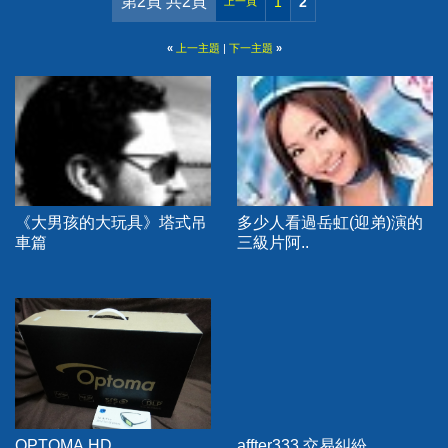
第2頁 共2頁
1
2
上一頁
«
上一主題
|
下一主題
»
《大男孩的大玩具》塔式吊
多少人看過岳虹(迎弟)演的
車篇
三級片阿..
OPTOMA HD
affter333 交易糾紛