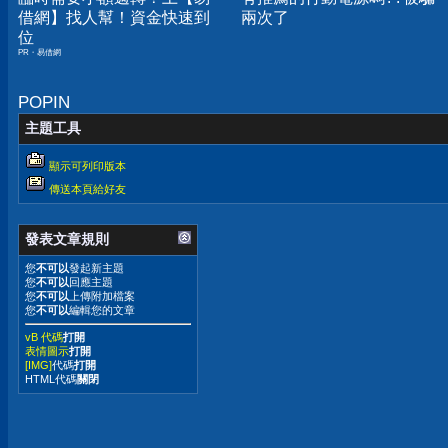
借網】找人幫！資金快速到
兩次了
位
PR・易借網
POPIN
主題工具
顯示可列印版本
傳送本頁給好友
發表文章規則
您
不可以
發起新主題
您
不可以
回應主題
您
不可以
上傳附加檔案
您
不可以
編輯您的文章
vB 代碼
打開
表情圖示
打開
[IMG]
代碼
打開
HTML代碼
關閉