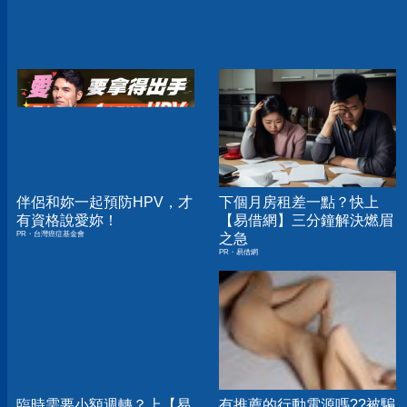
伴侶和妳一起預防HPV，才
下個月房租差一點？快上
有資格說愛妳！
【易借網】三分鐘解決燃眉
PR・台灣癌症基金會
之急
PR・易借網
臨時需要小額週轉？上【易
有推薦的行動電源嗎??被騙