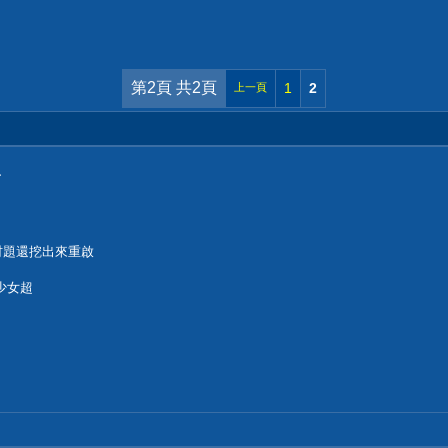
第2頁 共2頁
1
2
上一頁
了
材題還挖出來重啟
少女超