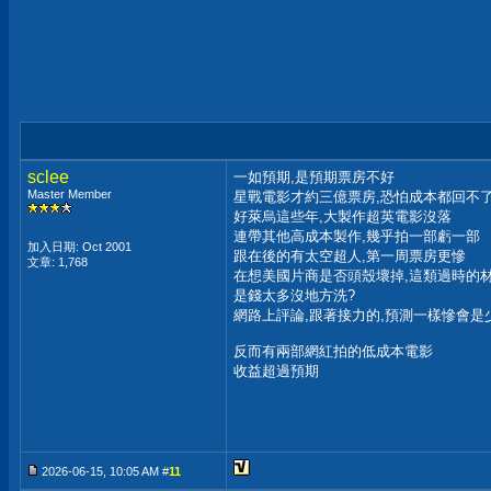
sclee
一如預期,是預期票房不好
Master Member
星戰電影才約三億票房,恐怕成本都回不
好萊烏這些年,大製作超英電影沒落
連帶其他高成本製作,幾乎拍一部虧一部
加入日期: Oct 2001
跟在後的有太空超人,第一周票房更慘
文章: 1,768
在想美國片商是否頭殼壞掉,這類過時的
是錢太多沒地方洗?
網路上評論,跟著接力的,預測一樣慘會是
反而有兩部網紅拍的低成本電影
收益超過預期
2026-06-15, 10:05 AM #
11