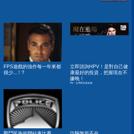
FPS遊戲的強作每一年來都
立即諮詢HPV！是對自己健
很少...！?
康最好的投資，把握現在不
嫌晚！
PR・台灣癌症基金會
戰鬥民族的聯結車比賽
詐騙無所不在