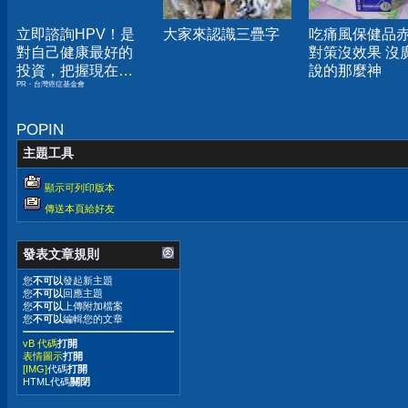
立即諮詢HPV！是
大家來認識三疊字
吃痛風保健品
對自己健康最好的
對策沒效果 沒
投資，把握現在不
說的那麼神
PR・台灣癌症基金會
嫌晚！
POPIN
主題工具
顯示可列印版本
傳送本頁給好友
發表文章規則
您
不可以
發起新主題
您
不可以
回應主題
您
不可以
上傳附加檔案
您
不可以
編輯您的文章
vB 代碼
打開
表情圖示
打開
[IMG]
代碼
打開
HTML代碼
關閉