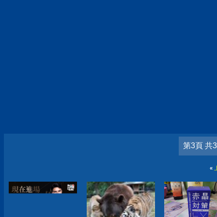
第3頁 共
«