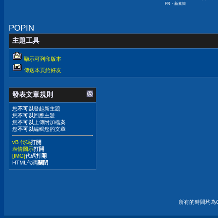
PR・新素簡
人生
POPIN
主題工具
顯示可列印版本
傳送本頁給好友
發表文章規則
您
不可以
發起新主題
您
不可以
回應主題
您
不可以
上傳附加檔案
您
不可以
編輯您的文章
vB 代碼
打開
表情圖示
打開
[IMG]
代碼
打開
HTML代碼
關閉
所有的時間均為G