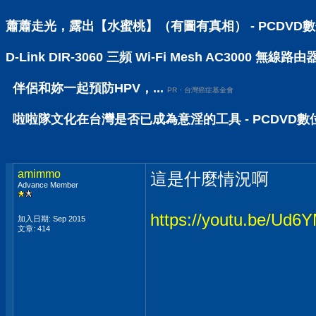
蕭蕭走光，露出【水蜜桃】（有圖有真相） - PCDVD
D-Link DIR-3060 三頻 Wi-Fi Mesh AC30
伴侶和妳一起預防HPV，...
PR・台灣癌症基金會
啦啦隊文化在台灣是否已成為意淫的工具 - PCDVD
amimmo
這是什麼情況啊
Advance Member
https://youtu.be/Ud
加入日期: Sep 2015
文章: 414