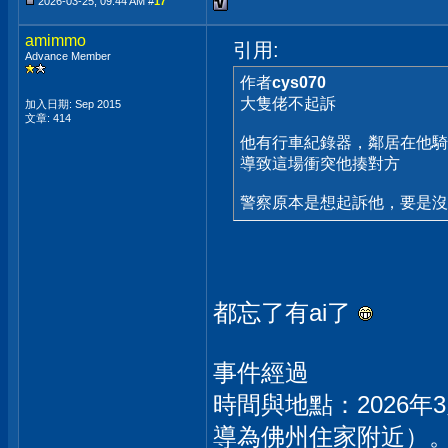
2026-03-25, 09:44 AM #
17
amimmo
引用:
Advance Member
作者
cys070
大隻佬不起訴
加入日期: Sep 2015
文章: 414
他有行車紀錄器，鄰居在他騎
導致這場衝突他揍對方
警察原本是想起訴他，要是沒
都忘了有ai了
事件經過
時間與地點：2026
導為佛州住家附近）