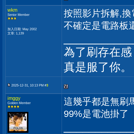
wkm
按照影片拆解,
Senior Member
不確定是電路板還
加入日期: May 2002
文章: 1,139
___________
為了刷存在感
真是服了你。
2025-12-31, 10:13 PM #
3
imggy
這幾乎都是無刷馬
Golden Member
99%是電池掛了
___________