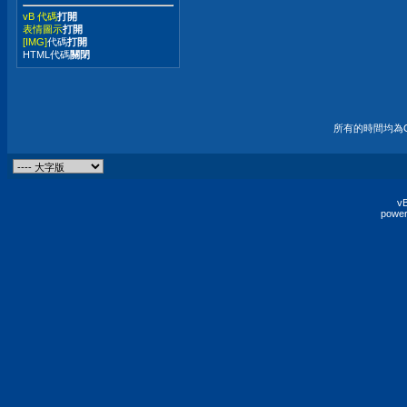
vB 代碼
打開
表情圖示
打開
[IMG]
代碼
打開
HTML代碼
關閉
所有的時間均為G
vB
power