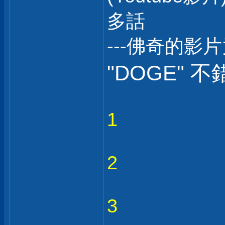
多話
---佛奇的影
"DOGE" 不
1
2
3