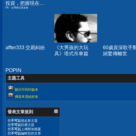
投資，把握現在不
PR・台灣癌症基金會
嫌晚！
affter333 交易糾紛
《大男孩的大玩
60歲資深歌手
具》塔式吊車篇
娟驚傳離世
POPIN
主題工具
顯示可列印版本
傳送本頁給好友
發表文章規則
您
不可以
發起新主題
您
不可以
回應主題
您
不可以
上傳附加檔案
您
不可以
編輯您的文章