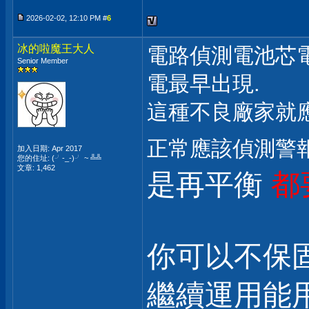
2026-02-02, 12:10 PM #
6
冰的啦魔王大人
電路偵測電池芯電
Senior Member
電最早出現.
這種不良廠家就
正常應該偵測警報
加入日期: Apr 2017
您的住址: (╯-_-)╯ ~ ╩╩
文章: 1,462
是再平衡
都
你可以不保固
繼續運用能