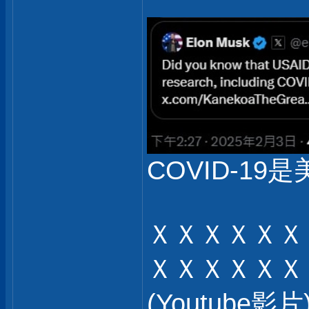
COVID-19是
ＸＸＸＸＸＸ
ＸＸＸＸＸＸ
(Youtub