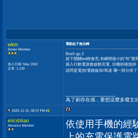
wkm
電動起子無法轉
Senior Member
Bosh go 2
按下開關led燈會亮,有瞬間很小的"吃"聲
插入行動電源會啟動充電..但幾秒後熄掉
加入日期: May 2002
文章: 1,139
請問是電池/電路板掛/馬達 哪一部分掛了..
__________________
為了刷存在感，要想這麼多廢文
2025-12-31, 08:37 PM #
1
ericshliao
依使用手機的經驗
Advance Member
上的充電保護電路