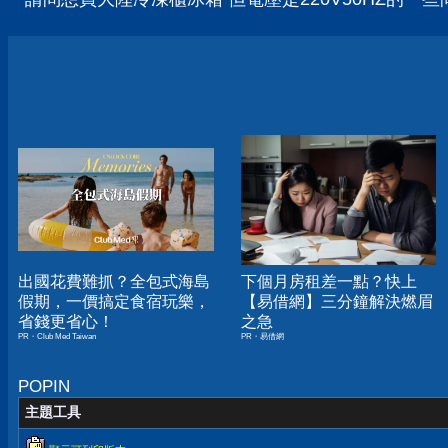
出國花費難抓？全包式海島
下個月房租差一點？快上
假期，一價搞定食宿玩樂，
【易借網】三分鐘解決燃眉
省錢更省心！
之急
PR・Club Med Taiwan
PR・易借網
POPIN
主題工具