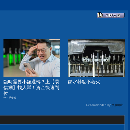
臨時需要小額週轉？上【易
熱水器點不著火
借網】找人幫！資金快速到
位
PR・易借網
Recommended by