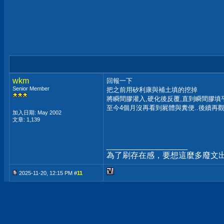
wkm
回報一下
Senior Member
把之前用矽利康與補土填的挖掉
將瞬間膠灌入,硬化後反覆,直到瞬間膠填
至今4個月沒再看到屍體與糞便..後續再
加入日期: May 2002
文章: 1,139
__________________
為了刷存在感，要想這麼多廢文
2025-11-20, 12:15 PM #
11