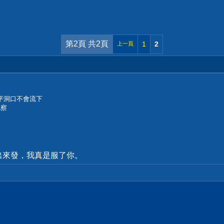
第2頁 共2頁
1
2
上一頁
平洞口不會流下
觀察
出來發，我真是服了你。