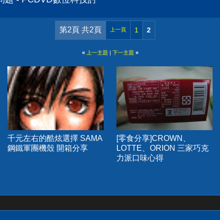
第2頁 共2頁
1
2
上一頁
«
上一主題
|
下一主題
»
千元左右的酷炫選擇 SAMA
[零食分享]CROWN、
鋼鐵軍團機殼 開箱分享
LOTTE、ORION 三家巧克
力派口味心得