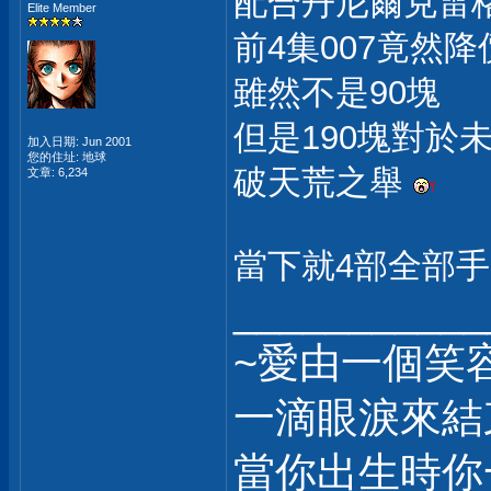
配合丹尼爾克雷格
Elite Member
前4集007竟然
雖然不是90塊
但是190塊對於
加入日期: Jun 2001
您的住址: 地球
破天荒之舉
文章: 6,234
當下就4部全部
___________
~愛由一個笑
一滴眼淚來結
當你出生時你