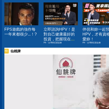
FPS遊戲的強作每
立即諮詢HPV！是
伴侶和妳一起
一年來都很少...！?
對自己健康最好的
HPV，才有資
投資，把握現在不
愛妳！
PR・台灣癌症基金會
PR・台灣癌症基金會
嫌晚！
仙桃牌
PR