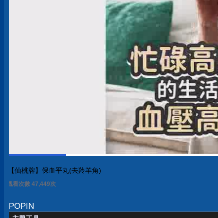
【仙桃牌】保血平丸(去羚羊角)
觀看次數 47,449次
POPIN