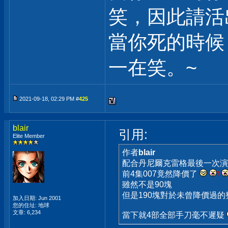
笑，因此請活
當你死的時候
一在笑。~
2021-09-18, 02:29 PM #
425
blair
引用:
Elite Member
作者
blair
配合丹尼爾克雷格最後一次演出
前4集007竟然降價了
雖然不是90塊
但是190塊對於未曾降價過的
加入日期: Jun 2001
您的住址: 地球
文章: 6,234
當下就4部全部手刀毫不遲疑