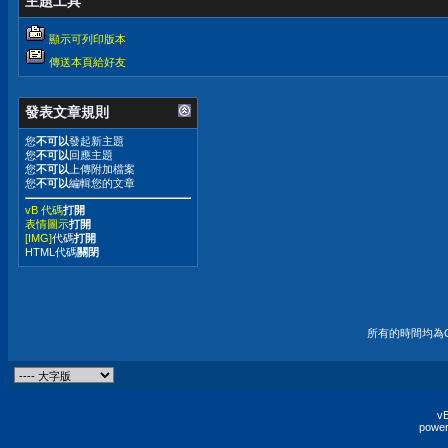
主題工具
顯示可列印版本
傳送本頁給好友
發表文章規則
您
不可以
發起新主題
您
不可以
回應主題
您
不可以
上傳附加檔案
您
不可以
編輯您的文章
vB 代碼
打開
表情圖示
打開
[IMG]
代碼
打開
HTML代碼
關閉
所有的時間均為G
vB
power