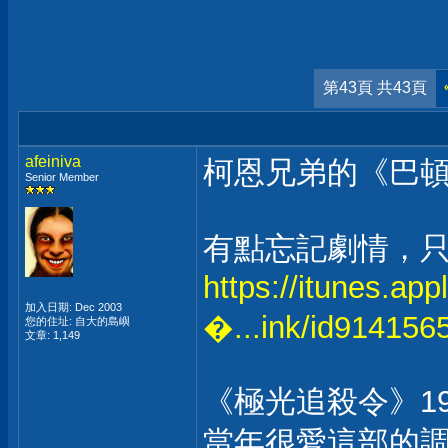
第43頁 共43頁
afeiniva
柯恩兄弟的《巴頓
Senior Member
有點忘記劇情，
https://itunes.ap
加入日期: Dec 2003
�...ink/id914156
您的住址: 自大的島嶼
文章: 1,149
《極光追殺令》19
當年很愛這部的