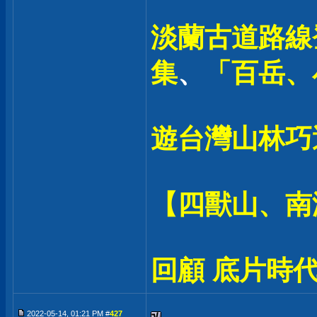
淡蘭古道路線登
集
、
「百岳、
遊台灣山林巧
【四獸山、南
回顧 底片時代
2022-05-14, 01:21 PM #
427