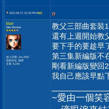
2021-08-27, 01:25 PM #
422
blair
教父三部曲套裝1
Elite Member
還有上週開始教
要下手的要趁早
第三集新編版不
加入日期: Jun 2001
您的住址: 地球
剛看新編版變回2
文章: 6,234
我自己應該早點
___________
~愛由一個笑