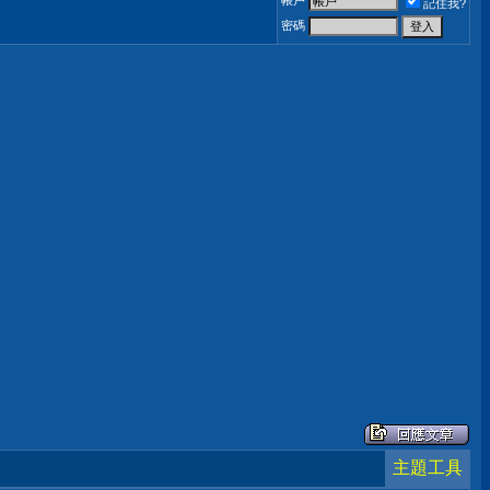
帳戶
記住我?
密碼
主題工具