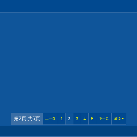
第2頁 共6頁
1
2
3
4
5
上一頁
下一頁
最後
»