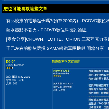
您也可能喜歡這些文章
有比較推的電動起子嗎?(預算2000內) - PCDVD數
熱水器點不著火 - PCDVD數位科技討論區
[零食分享]CROWN、LOTTE、ORION 三家巧克力
千元左右的酷炫選擇 SAMA鋼鐵軍團機殼 開箱分享 -
polor
檢廉搜索柯文哲住家
Junior Member
加入日期: May 2001
您的住址: 台北
文章: 703