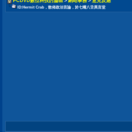
PCDVD數位科技討論區
>
網站事務
>
意見反應
ID:Hermit Crab，散佈政治言論，於七嘴八舌異言堂