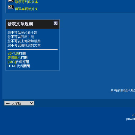
顯示可列印版本
傳送本頁給好友
發表文章規則
您
不可以
發起新主題
您
不可以
回應主題
您
不可以
上傳附加檔案
您
不可以
編輯您的文章
vB 代碼
打開
表情圖示
打開
[IMG]
代碼
打開
HTML代碼
關閉
所有的時間均為G
vB
power