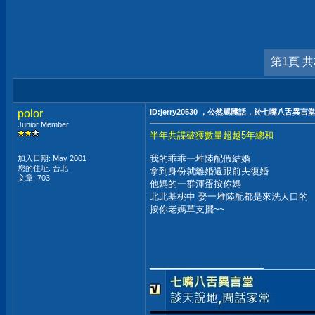
第1頁 共
polor
ID:jerry20530 ，公然罵髒話，於七嘴八舌異言
Junior Member
半年共諜破獲數量超越5年總和
我的乖乖一堆陸配假結婚
加入日期: May 2001
您的住址: 台北
拿到身份就離婚還跟前夫復婚
文章: 703
他媽的一群渾蛋按你媽
北北基桃中 娶一堆陸配都是來洗人口的
按你老媽草支擺~~
__________________