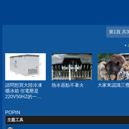
第1頁 共
«
請問想買大陸冷凍
熱水器點不著火
大家來認識三
櫃冰箱 但電壓是
220V50HZ的一些
問題
POPIN
主題工具