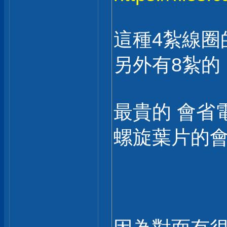
這種4紮線圈
另外有8紮的
最貴的 會省電
螺旋葉片的會