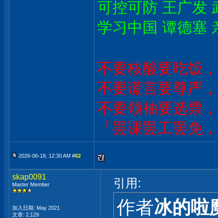
可控可防 王广发 
学习中国 谭德塞 
不要核酸要吃饭，
不要谎言要尊严，
不要领袖要选票，
「罢课罢工罢免，
2026-06-18, 12:30 AM #
62
skap0091
引用:
Master Member
作者
冰的啦
加入日期: May 2021
文章: 2,129