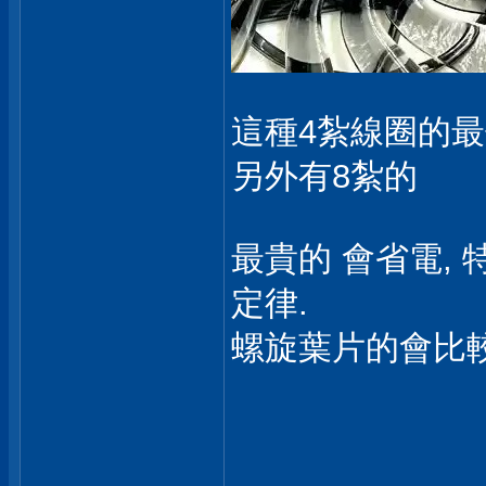
這種4紮線圈的最
另外有8紮的
最貴的 會省電,
定律.
螺旋葉片的會比較