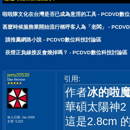
啦啦隊文化在台灣是否已成為意淫的工具 - PCDVD數
甚麼時候服務業開始流行稱呼客人為「老闆」 - PCDV
請推薦網路小說 - PCDVD數位科技討論區
崁燈正負線接反會燒掉嗎？ - PCDVD數位科技討論區
jerry20530
引用:
Elite Member
作者
冰的啦
華碩太陽神2 的
這是2.8cm 
加入日期: Jan 2005
文章: 5,022