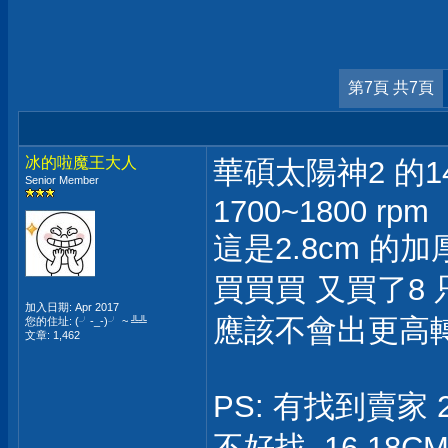
第7頁 共7頁
冰的啦魔王大人
華碩太陽神2 的14
Senior Member
1700~1800 rpm
這是2.8cm 的加
買買買 又買了8 
加入日期: Apr 2017
應該不會出更高
您的住址: (╯-_-)╯ ~ ╩╩
文章: 1,462
PS: 有找到賣家 
不好找, 16 18C