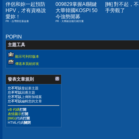
伴侶和妳一起預防
009829掌握AI關鍵
[轉] 對不起，
HPV，才有資格說
大華韓國KOSPI 50
手旁觀了
愛妳！
今強勢開募
PR・台灣癌症基金會
PR・大華銀全能行銷方案
POPIN
主題工具
顯示可列印版本
傳送本頁給好友
發表文章規則
您
不可以
發起新主題
您
不可以
回應主題
您
不可以
上傳附加檔案
您
不可以
編輯您的文章
vB 代碼
打開
表情圖示
打開
[IMG]
代碼
打開
HTML代碼
關閉