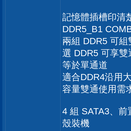
記憶體插槽印清楚標
DDR5_B1 CO
兩組 DDR5 可
選 DDR5 可享
等於單通道
適合DDR4沿用
容量雙通使用需
4 組 SATA3、前
殼裝機