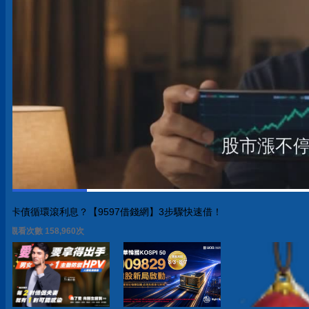
卡債循環滾利息？【9597借錢網】3步驟快速借！
觀看次數 158,966次