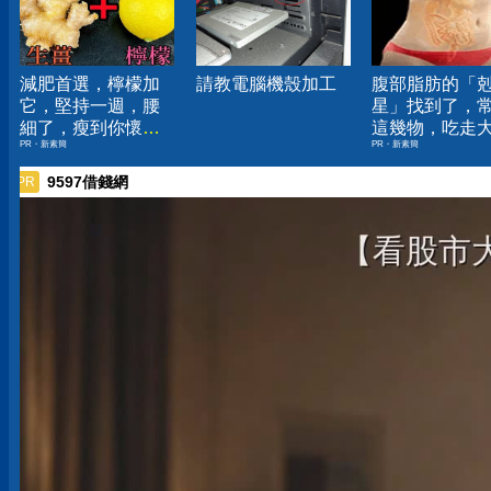
減肥首選，檸檬加
請教電腦機殼加工
腹部脂肪的「
它，堅持一週，腰
星」找到了，
細了，瘦到你懷疑
這幾物，吃走
PR・新素簡
PR・新素簡
人生
囊，瘦出小蠻
9597借錢網
PR