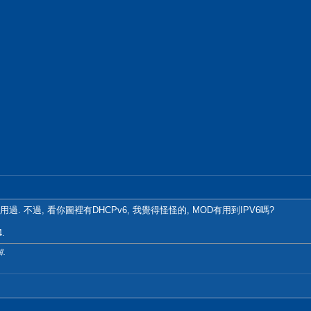
用過. 不過, 看你圖裡有DHCPv6, 我覺得怪怪的, MOD有用到IPV6嗎?
.
輯.