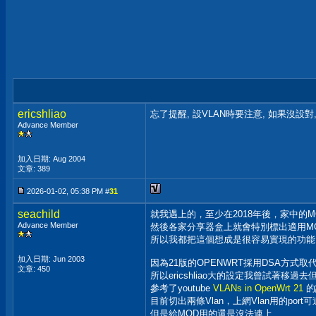
ericshliao
忘了提醒, 設VLAN時要注意, 如果沒設對,
Advance Member
加入日期: Aug 2004
文章: 389
2026-01-02, 05:38 PM #
31
seachild
就我遇上的，至少在2018年後，家中的M
Advance Member
然後各家分享器盒上就會特別標出適用MO
所以我都把這個想成是很容易實現的功能
加入日期: Jun 2003
因為21版的OPENWRT採用DSA方式取代swit
文章: 450
所以ericshliao大的設定我曾試著移
參考了youtube
VLANs in OpenWrt 21
的
目前切出兩條Vlan，上網Vlan用的port
但是給MOD用的還是沒法連上