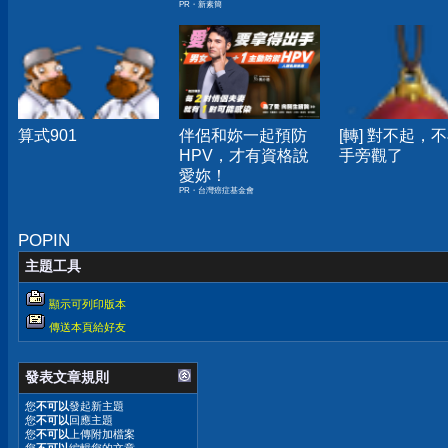
PR・新素簡
小！
算式901
伴侶和妳一起預防
[轉] 對不起，
HPV，才有資格說
手旁觀了
愛妳！
PR・台灣癌症基金會
POPIN
主題工具
顯示可列印版本
傳送本頁給好友
發表文章規則
您
不可以
發起新主題
您
不可以
回應主題
您
不可以
上傳附加檔案