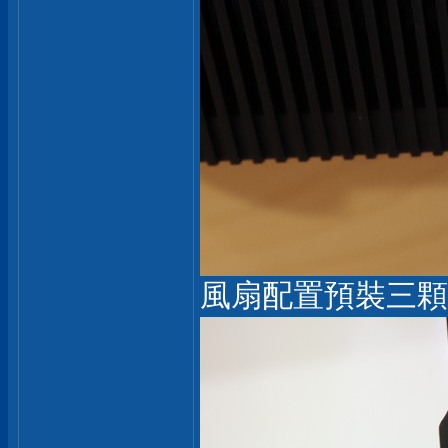
風扇配置預裝三顆 