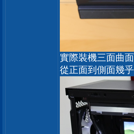
實際裝機三面曲面
從正面到側面幾乎