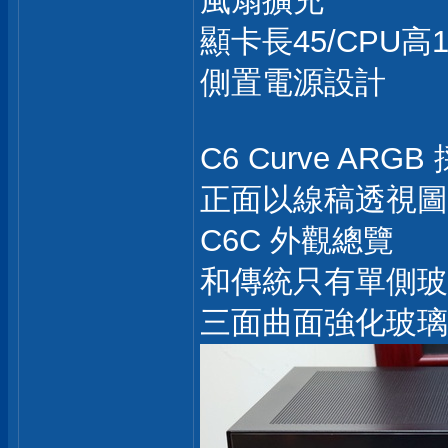
風扇擴充
顯卡長45/CPU高1
側置電源設計
C6 Curve A
正面以線稿透視圖
C6C 外觀總覽
和傳統只有單側玻
三面曲面強化玻璃