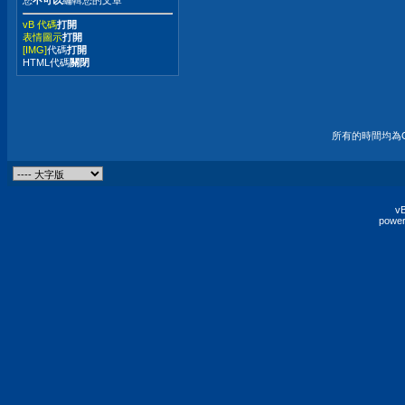
您
不可以
編輯您的文章
vB 代碼
打開
表情圖示
打開
[IMG]
代碼
打開
HTML代碼
關閉
所有的時間均為G
vB
power