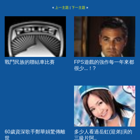
«
上一主題
|
下一主題
»
戰鬥民族的聯結車比賽
FPS遊戲的強作每一年來都
很少...！?
60歲資深歌手鄭華娟驚傳離
多少人看過岳虹(迎弟)演的
世
三級片阿..