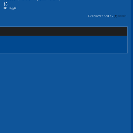
位
PR・易借網
Recommended by