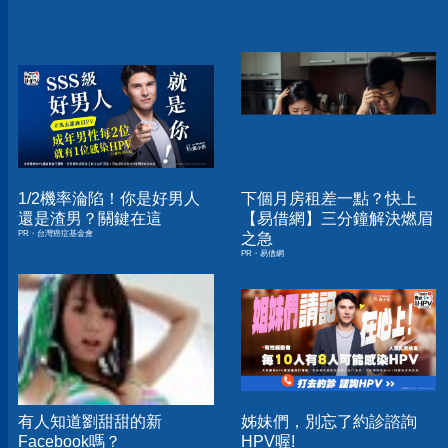
1/2機率淪陷！你是好男人
下個月房租差一點？快上
還是渣男？關鍵在這
【易借網】三分鐘解決燃眉
PR・台灣癌症基金會
之急
PR・易借網
有人知道劉甜甜的新
姊妹們，別忘了約診諮詢
Facebook嗎？
HPV喔!