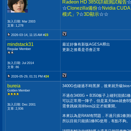
Radeon HD 3850詳細測試報告
☆
Clonezilla備份
☆
Nvidia CUDA
模式」?
☆
3D
顯示
☆☆
加入日期: Mar 2003
文章: 1,278
2026-03-14, 11:15 AM #
23
mindstack31
最近好像有新版AGESA釋出
Regular Member
更新之後看是否會正常
加入日期: Jul 2014
文章: 86
2026-05-29, 01:31 PM #
24
bureia
3400G也碰過不時黑屏，後來就升級bio
Golden Member
不過在3400G + B350板子上碰到混插1條DD
可以正常用一陣子，但是某天bios就會
加入日期: Dec 2001
需拿跳線清掉bios設定才能重開。
文章: 2,936
本來以為是RAM有問題，不過只插1條測
所以目前只能插1條8G使用，有點不夠。