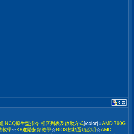
組 NCQ原生型指令 相容列表及啟動方式
[/color]☆
AMD 780G
整教學
☆
K8進階超頻教學
☆
BIOS超頻選項說明
☆
AMD