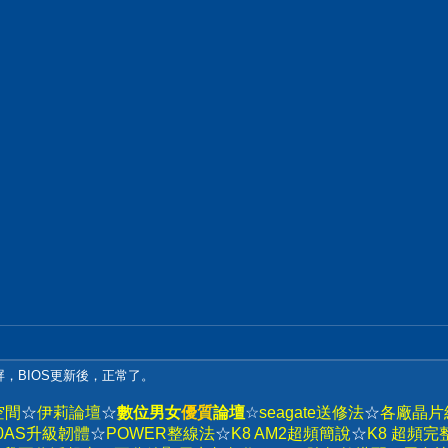
屏，BIOS更新後，正常了。
空間
☆
伊莉論壇
☆
數位男女
優質
論壇
☆
seagate送修法
☆
各廠晶片
320AS升級韌體
☆
POWER整線法
☆
K8 AM2超頻簡說
☆
K8 超頻完