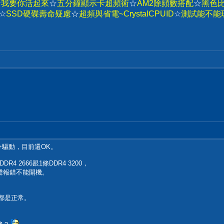
☆
我要你活起來
☆
五分鐘顯示卡超頻術
☆
AM2除頻數搭配
☆
黑色
☆
SSD硬碟壽命疑慮
☆
超頻與省電~CrystalCPUID
☆
測試能不能玩
s+驅動，目前還OK。
R4 2666跟1條DDR4 3200，
B聲報錯不能開機。
都是正常。