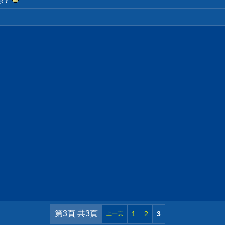
條？
第3頁 共3頁
1
2
3
上一頁