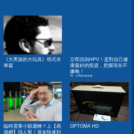
《大男孩的大玩具》塔式吊
立即諮詢HPV！是對自己健
車篇
康最好的投資，把握現在不
嫌晚！
PR・台灣癌症基金會
臨時需要小額週轉？上【易
OPTOMA HD
借網】找人幫！資金快速到