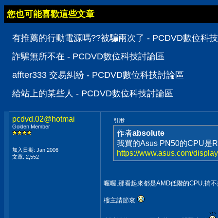
您也可能喜歡這些文章
有推薦的行動電源嗎??被騙兩次了 - PCDVD數位科
詐騙無所不在 - PCDVD數位科技討論區
affter333 交易糾紛 - PCDVD數位科技討論區
給站上的某些人 - PCDVD數位科技討論區
pcdvd.02@hotmai
引用:
Golden Member
作者
absolute
我買的Asus PN50的CPU是Ry
加入日期: Jan 2006
https://www.asus.com/displays
文章: 2,552
喔喔,那看起來都是AMD低階的CPU,
樓主請節哀