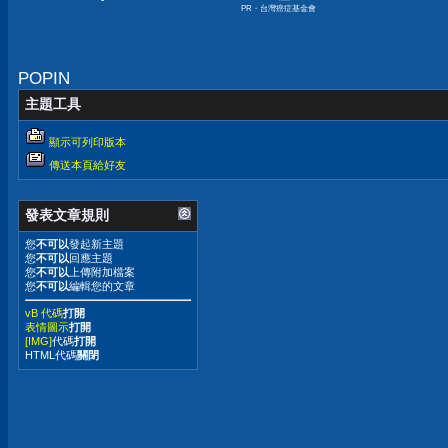
PR・台灣癌症基金會
POPIN
主題工具
顯示可列印版本
傳送本頁給好友
發表文章規則
您
不可以
發起新主題
您
不可以
回應主題
您
不可以
上傳附加檔案
您
不可以
編輯您的文章
vB 代碼
打開
表情圖示
打開
[IMG]
代碼
打開
HTML代碼
關閉