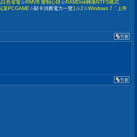
比白色省電
☆
RMVB 壓制心得
☆
RAMDisk轉換NTFS格式
某PCGAME
☆顯卡消費電力一覽
1
☆
2
☆
Windows 7「上帝