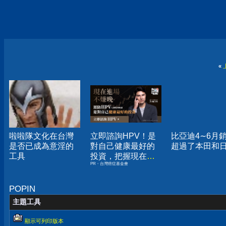
«
啦啦隊文化在台灣
立即諮詢HPV！是
比亞迪4∼6月
是否已成為意淫的
對自己健康最好的
超過了本田和
工具
投資，把握現在不
PR・台灣癌症基金會
嫌晚！
POPIN
主題工具
顯示可列印版本