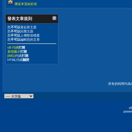
傳送本頁給好友
發表文章規則
您
不可以
發起新主題
您
不可以
回應主題
您
不可以
上傳附加檔案
您
不可以
編輯您的文章
vB 代碼
打開
表情圖示
打開
[IMG]
代碼
打開
HTML代碼
關閉
所有的時間均為G
vB
power