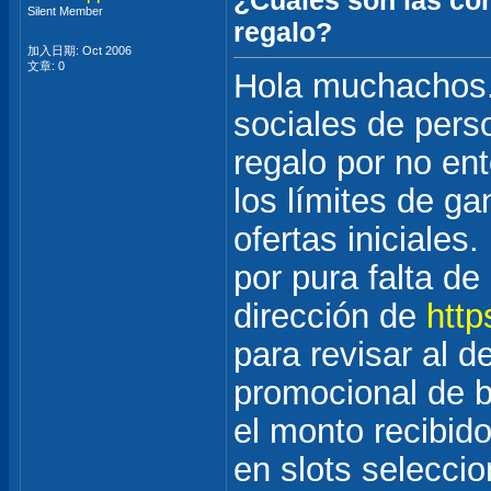
¿Cuáles son las con
Silent Member
regalo?
加入日期: Oct 2006
文章: 0
Hola muchachos.
sociales de pers
regalo por no en
los límites de g
ofertas iniciales
por pura falta de 
dirección de
http
para revisar al de
promocional de b
el monto recibid
en slots seleccio