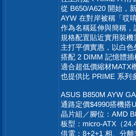
從 B650/A620 開
AYW 在對岸被稱「哎唷
作為名稱延伸與簡稱，
規格配置貼近實用裝機需
主打平價實惠，以白色
搭配 2 DIMM 記憶
適合超低價縮材MAT
也提供比 PRIME 系
ASUS B850M AYW G
通路定價$4990搭機搭U
晶片組／腳位：AMD B850
板型：micro-ATX（24
供電：8+2+1 相、分離式 