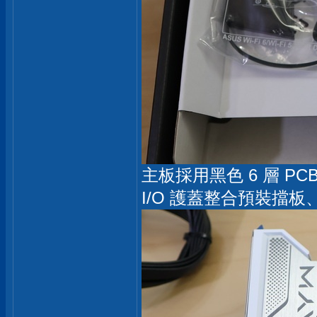
主板採用黑色 6 層 P
I/O 護蓋整合預裝擋板、