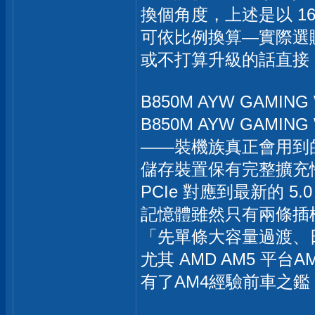
換個角度，上述是以 16
可依比例換算—實際選購
或不打算升級的話直接 
B850M AYW GAMING
B850M AYW GAMI
——裝機族真正會用到
儲存裝置保有完整擴充性（
PCIe 對應到最新的 5
記憶體雖然只有兩條插
「先單條大容量過渡、
尤其 AMD AM5 
有了AM4經驗前車之鑑，