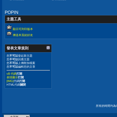
嫌晚！
POPIN
主題工具
顯示可列印版本
傳送本頁給好友
發表文章規則
您
不可以
發起新主題
您
不可以
回應主題
您
不可以
上傳附加檔案
您
不可以
編輯您的文章
vB 代碼
打開
表情圖示
打開
[IMG]
代碼
打開
HTML代碼
關閉
所有的時間均為G