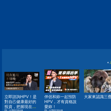
«
立即諮詢HPV！是
伴侶和妳一起預防
大家來認識三
對自己健康最好的
HPV，才有資格說
投資，把握現在不
愛妳！
PR・台灣癌症基金會
PR・台灣癌症基金會