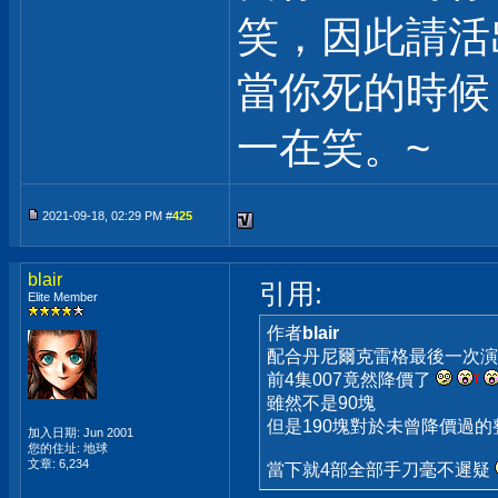
笑，因此請活
當你死的時候
一在笑。~
2021-09-18, 02:29 PM #
425
blair
引用:
Elite Member
作者
blair
配合丹尼爾克雷格最後一次演出
前4集007竟然降價了
雖然不是90塊
但是190塊對於未曾降價過的
加入日期: Jun 2001
您的住址: 地球
文章: 6,234
當下就4部全部手刀毫不遲疑