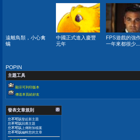
遠離鳥類，小心禽
中國正式進入慶豐
FPS遊戲的強
螨
元年
一年來都很少...
POPIN
主題工具
顯示可列印版本
傳送本頁給好友
發表文章規則
您
不可以
發起新主題
您
不可以
回應主題
您
不可以
上傳附加檔案
您
不可以
編輯您的文章