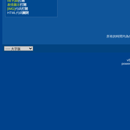
vB 代碼
打開
表情圖示
打開
[IMG]
代碼
打開
HTML代碼
關閉
所有的時間均為G
vB
power