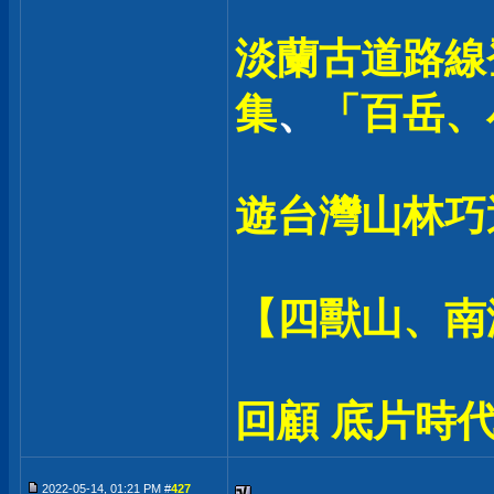
淡蘭古道路線登
集
、
「百岳、
遊台灣山林巧
【四獸山、南
回顧 底片時代
2022-05-14, 01:21 PM #
427