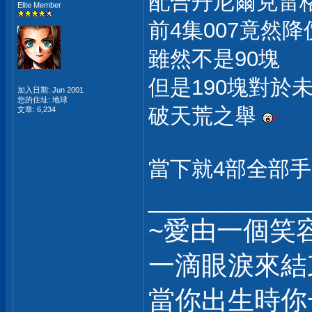
配合丹尼爾克雷格
Elite Member
前4集007竟然
雖然不是90塊
但是190塊對於
加入日期: Jun 2001
您的住址: 地球
破天荒之舉
文章: 6,234
當下就4部全部
___________
~愛由一個笑
一滴眼淚來結
當你出生時你