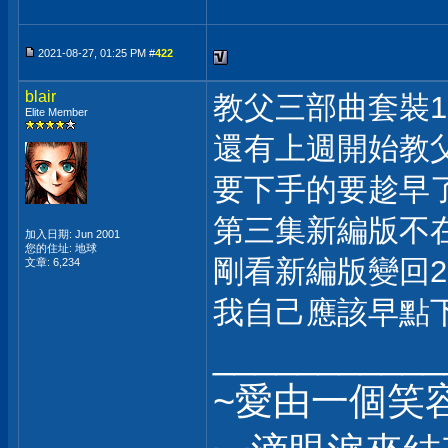
2021-08-27, 01:25 PM #
422
blair
教父三部曲套裝1
Elite Member
還有上週開始教
要下手的要趁早
第三集新編版不
加入日期: Jun 2001
您的住址: 地球
剛看新編版變回2
文章: 6,234
我自己應該早點
___________
~愛由一個笑