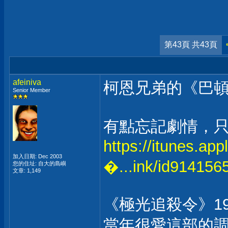
第43頁 共43頁
afeiniva
柯恩兄弟的《巴頓
Senior Member
有點忘記劇情，
https://itunes.ap
加入日期: Dec 2003
�...ink/id914156
您的住址: 自大的島嶼
文章: 1,149
《極光追殺令》19
當年很愛這部的