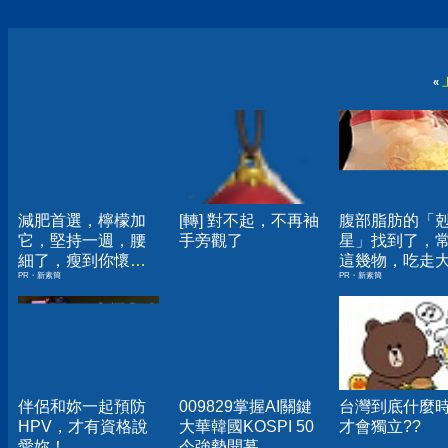
«
減肥首選，檸檬加
[轉] 對不起，不再袖
腹部脂肪的「
它，堅持一週，腰
手旁觀了
星」找到了，
細了，瘦到你懷疑
這幾物，吃走
PR・新素簡
PR・新素簡
人生
囊，瘦出小蠻
伴侶和妳一起預防
009829掌握AI關鍵
台灣到底什麼
HPV，才有資格說
大華韓國KOSPI 50
才會獨立??
愛妳！
今強勢開募