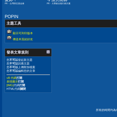
PR・台灣癌症基金會
PR・大華銀全能行銷方案
POPIN
主題工具
顯示可列印版本
傳送本頁給好友
發表文章規則
您
不可以
發起新主題
您
不可以
回應主題
您
不可以
上傳附加檔案
您
不可以
編輯您的文章
vB 代碼
打開
表情圖示
打開
[IMG]
代碼
打開
HTML代碼
關閉
所有的時間均為G