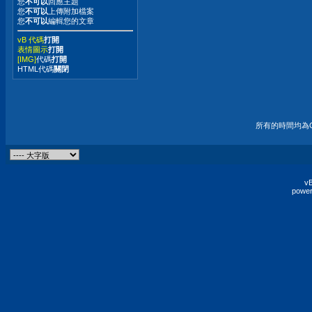
您
不可以
回應主題
您
不可以
上傳附加檔案
您
不可以
編輯您的文章
vB 代碼
打開
表情圖示
打開
[IMG]
代碼
打開
HTML代碼
關閉
所有的時間均為G
vB
power