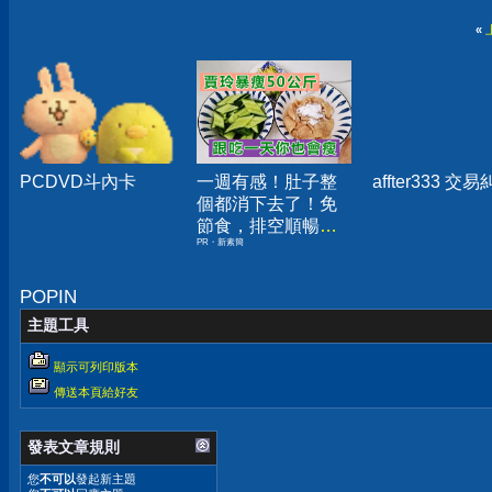
«
PCDVD斗內卡
一週有感！肚子整
affter333 交
個都消下去了！免
節食，排空順暢就
PR・新素簡
夠
POPIN
主題工具
顯示可列印版本
傳送本頁給好友
發表文章規則
您
不可以
發起新主題