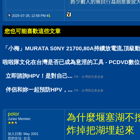
2025-07-28, 12:58 PM #
1
您也可能喜歡這些文章
「小梅」MURATA S0NY 21700,80A持續放電流,頂級動
啦啦隊文化在台灣是否已成為意淫的工具 - PCDVD數
立即諮詢HPV！是對自己...
PR・台灣癌症基金會
伴侶和妳一起預防HPV，...
PR・台灣癌症基金會
polor
為什麼堰塞湖不
Junior Member
炸掉把湖埋起來
加入日期: May 2001
您的住址: 台北