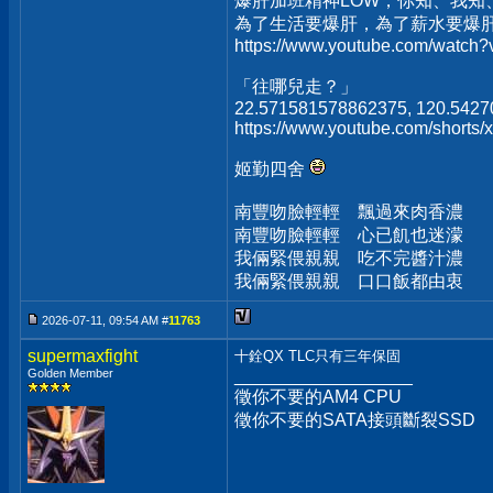
爆肝加班精神LOW，你知、我知
為了生活要爆肝，為了薪水要爆
https://www.youtube.com/watc
「往哪兒走？」
22.571581578862375, 120.542
https://www.youtube.com/short
姬勤四舍
南豐吻臉輕輕 飄過來肉香濃
南豐吻臉輕輕 心已飢也迷濛
我倆緊偎親親 吃不完醬汁濃
我倆緊偎親親 口口飯都由衷
2026-07-11, 09:54 AM #
11763
supermaxfight
十銓QX TLC只有三年保固
Golden Member
__________________
徵你不要的AM4 CPU
徵你不要的SATA接頭斷裂SSD