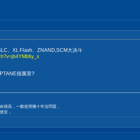
、XL Flash、ZNAND,SCM大决斗
ch?v=jb4YMbfiy_s
PTANE很厲害?
h，寫入壽命很高，一般使用幾十年沒問題，
便宜，