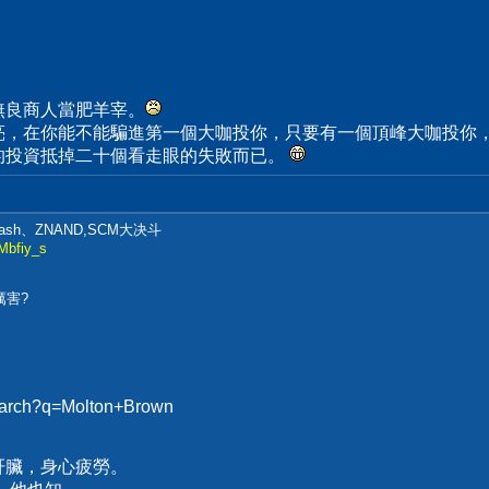
無良商人當肥羊宰。
亮，在你能不能騙進第一個大咖投你，只要有一個頂峰大咖投你
的投資抵掉二十個看走眼的失敗而已。
ash、ZNAND,SCM大决斗
Mbfiy_s
厲害?
search?q=Molton+Brown
肝臟，身心疲勞。