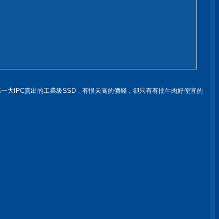
灣第一大IPC賣出的工業級SSD，有恨天高的價錢，卻只有有批牛肉好便宜的