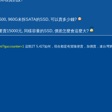
?
500, 960G未拆SATA的SSD, 可以賣多少錢?
 都要賣15000元, 同樣容量的SSD, 價差怎麼會這麼大?
.ml?guccounter=1
這顆2T 5,427如何，現在都是有貨隨便賣，加價賣，連台