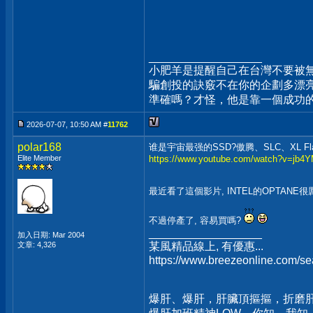
__________________
小肥羊是提醒自己在台灣不要被
騙創投的訣竅不在你的企劃多漂
準確嗎？才怪，他是靠一個成功
2026-07-07, 10:50 AM #
11762
polar168
谁是宇宙最强的SSD?傲腾、SLC、XL Fl
Elite Member
https://www.youtube.com/watch?v=jb4Y
最近看了這個影片, INTEL的OPTANE很
不過停產了, 容易買嗎?
__________________
加入日期: Mar 2004
文章: 4,326
某風精品線上, 有優惠...
https://www.breezeonline.com/
爆肝、爆肝，肝臟頂摳摳，折磨