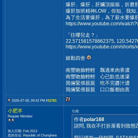
爆肝、爆肝，肝臟頂摳摳，折磨
爆肝加班精神LOW，你知、我知
為了生活要爆肝，為了薪水要爆
https://www.youtube.com/watc
「往哪兒走？」
22.571581578862375, 120.542
https://www.youtube.com/short
姬勤四舍
南豐吻臉輕輕 飄過來肉香濃
南豐吻臉輕輕 心已飢也迷濛
我倆緊偎親親 吃不完醬汁濃
我倆緊偎親親 口口飯都由衷
2026-07-06, 09:42 PM #
11761
小肥羊
引用:
Regular Member
作者
polar168
請問, 我在不打折屋看到致態ZhiTa
加入日期: Feb 2013
您的住址: Republic of Chunghwa
我記得前一段時間, SATA的