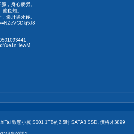
肝臟，身心疲勞。
、他也知。
肝，爆肝操死你。
h?v=NZeVGDkj5J8
70501093441
s/xdYue1nHewM
i 致態小翼 S001 1TB的2.5吋 SATA3 SSD, 價格才3899
SSD很貴的說?