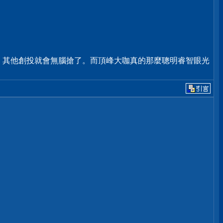
，其他創投就會無腦搶了。而頂峰大咖真的那麼聰明睿智眼光