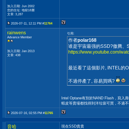
加入日期: Jun 2002
您的住址: 地獄18層
文章: 3,287
2026-07-11, 12:11 PM #
11764
rainwens
引用:
Advance Member
作者
polar168
谁是宇宙最强的SSD?傲腾、SLC
加入日期: Jan 2013
https://www.youtube.com/wat
文章: 438
最近看了這個影片, INTEL的O
不過停產了, 容易買嗎?
Intel Optane有別於NAND Flas
蝦皮等賣場都找得到洋垃圾可買，不過不
2026-07-16, 02:55 PM #
11765
音哈
現在SSD貴貴