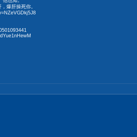
、他也知。
肝，爆肝操死你。
h?v=NZeVGDkj5J8
70501093441
s/xdYue1nHewM