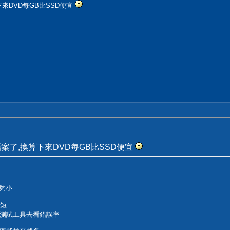
來DVD每GB比SSD便宜
案了,換算下來DVD每GB比SSD便宜
有夠小
很短
測試工具去看錯誤率