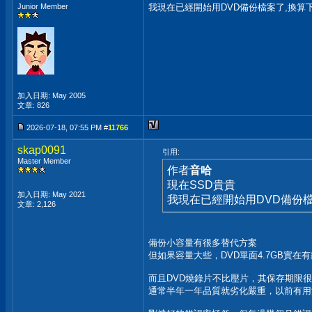
Junior Member
我現在已經開始用DVD備份檔案了,換算下
加入日期: May 2005
文章: 826
2026-07-18, 07:55 PM #
11766
skap0091
引用:
Master Member
作者
音哈
現在SSD貴貴
加入日期: May 2021
我現在已經開始用DVD備份檔
文章: 2,126
備份小容量有很多替代方案
但如果容量大些，DVD單面4.7GB實在
而且DVD燒錄片不比壓片，其保存期限
通常半年一年品質就劣化嚴重，以前有用