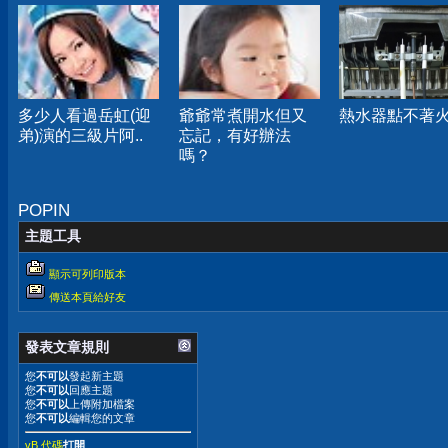
多少人看過岳虹(迎
爺爺常煮開水但又
熱水器點不著
弟)演的三級片阿..
忘記，有好辦法
嗎？
POPIN
主題工具
顯示可列印版本
傳送本頁給好友
發表文章規則
您
不可以
發起新主題
您
不可以
回應主題
您
不可以
上傳附加檔案
您
不可以
編輯您的文章
vB 代碼
打開