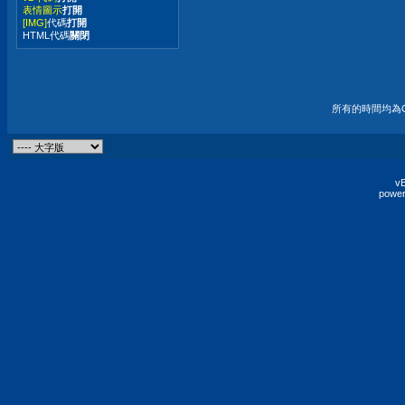
表情圖示
打開
[IMG]
代碼
打開
HTML代碼
關閉
所有的時間均為G
vB
power