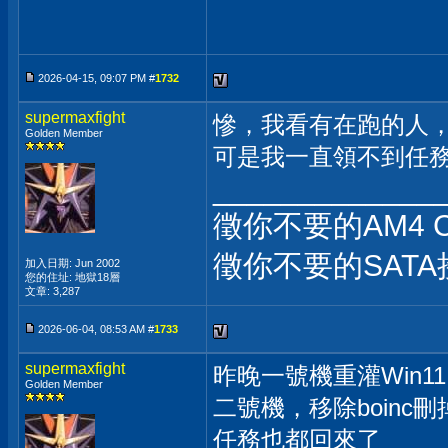
2026-04-15, 09:07 PM #
1732
supermaxfight
慘，我看有在跑的人
Golden Member
可是我一直領不到任
_____________
徵你不要的AM4 
徵你不要的SATA
加入日期: Jun 2002
您的住址: 地獄18層
文章: 3,287
2026-06-04, 08:53 AM #
1733
supermaxfight
昨晚一號機重灌Win
Golden Member
二號機，移除boinc
任務也都回來了