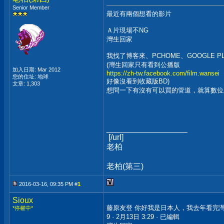
Senior Member
最近有兩個想看的影片
Ａ片現場不NG
灣生回家
我找了博客來、PCHOME、GOOGLE 
(灣生回家只有看到公播版
加入日期: Mar 2012
https://zh-tw.facebook.com/film.wansei
您的住址: 地球
好像沒看到收藏版BD)
文章: 1,303
想問一下有沒有可以買的管道，就算數位
__________________
[/url]
老柏 老柏
老柏(第三) 老
2016-03-16, 09:35 PM #
1
Sioux
藤原友登 你好我是日本人，我去年看完
*停權中*
9 · 2月13日 3:29 · 已編輯