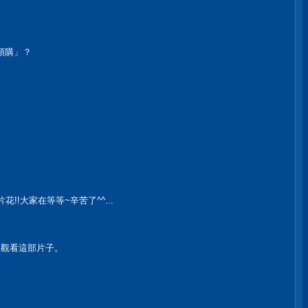
預購」？
花!!大家在等等~辛苦了^^...
容易觀看這部片子。