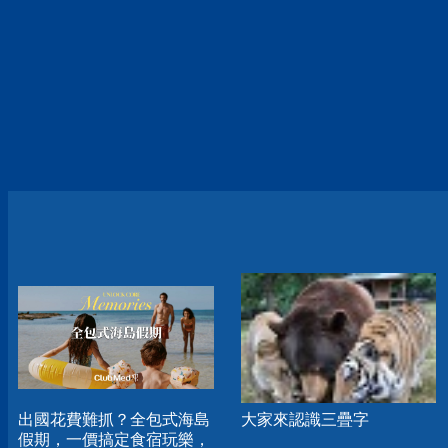
出國花費難抓？全包式海島
大家來認識三疊字
假期，一價搞定食宿玩樂，