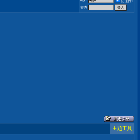
帳戶
記住我?
密碼
主題工具