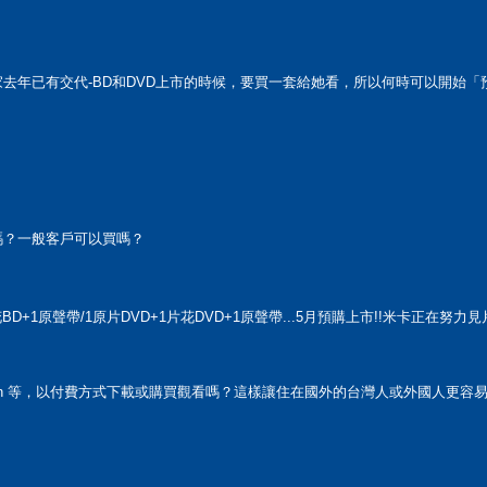
去年已有交代-BD和DVD上市的時候，要買一套給她看，所以何時可以開始「
嗎？一般客戶可以買嗎？
D+1原聲帶/1原片DVD+1片花DVD+1原聲帶...5月預購上市!!米卡正在努力見片
在Amazon 等，以付費方式下載或購買觀看嗎？這樣讓住在國外的台灣人或外國人更