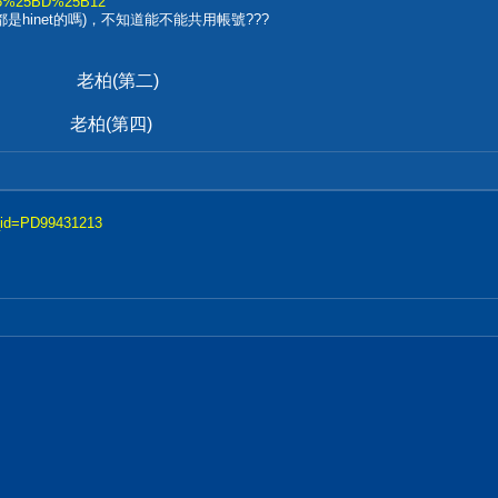
.25E5%25BD%25B12
hinet的嗎)，不知道能不能共用帳號???
(第二)
柏(第四)
d_id=PD99431213