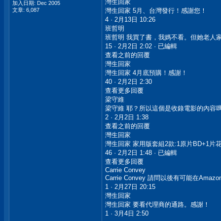
灣生回家
加入日期: Dec 2005
文章: 6,087
灣生回家 5月、台灣發行！感謝您！
4 · 2月13日 10:26
班哲明
班哲明 我買了書，我媽不看。但她老人家
15 · 2月2日 2:02 · 已編輯
查看之前的回覆
灣生回家
灣生回家 4月底預購！感謝！
40 · 2月2日 2:30
查看更多回覆
梁守維
梁守維 耶？所以這個是收錄電影的內容
2 · 2月2日 1:38
查看之前的回覆
灣生回家
灣生回家 家用版套組2款:1原片BD+1片花B
46 · 2月2日 1:48 · 已編輯
查看更多回覆
Carrie Convey
Carrie Convey 請問以後有可能
1 · 2月27日 20:15
灣生回家
灣生回家 要看代理商的通路。感謝！
1 · 3月4日 2:50