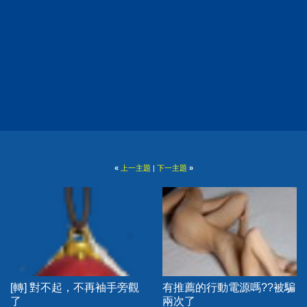
«
上一主題
|
下一主題
»
[轉] 對不起，不再袖手旁觀
有推薦的行動電源嗎??被騙
了
兩次了