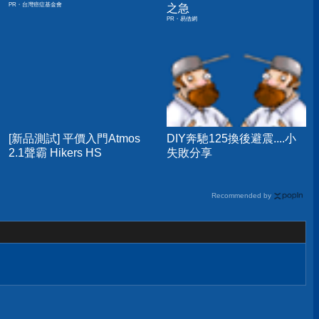
PR・台灣癌症基金會
之急
PR・易借網
[新品測試] 平價入門Atmos
DIY奔馳125換後避震....小
2.1聲霸 Hikers HS
失敗分享
Recommended by