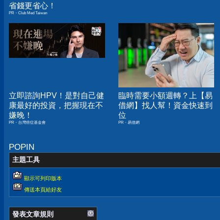
省錢更省心！
PR・Club Med Taiwan
立即諮詢HPV！是對自己健
臨時需要小額週轉？上【易
康最好的投資，把握現在不
借網】找人幫！資金快速到
嫌晚！
位
PR・台灣癌症基金會
PR・易借網
POPIN
主題工具
顯示可列印版本
傳送本頁給好友
發表文章規則