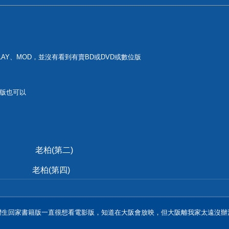
PLAY、MOD，並沒有看到有賣BD或DVD或數位版
版也可以
(第二)
柏(第四)
灣生回家書籍版一直很想看電影版，知道在大阪會放映，但大阪離我家太遠沒辦