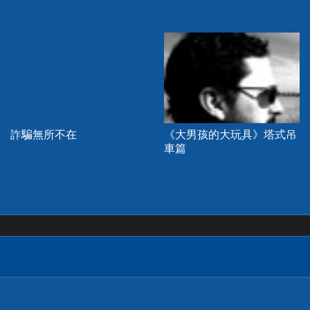
詐騙無所不在
《大男孩的大玩具》塔式吊
車篇