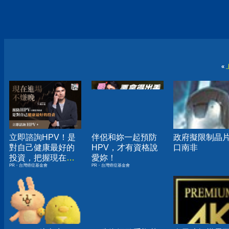
«
立即諮詢HPV！是
伴侶和妳一起預防
政府擬限制晶
對自己健康最好的
HPV，才有資格說
口南非
投資，把握現在不
愛妳！
PR・台灣癌症基金會
PR・台灣癌症基金會
嫌晚！