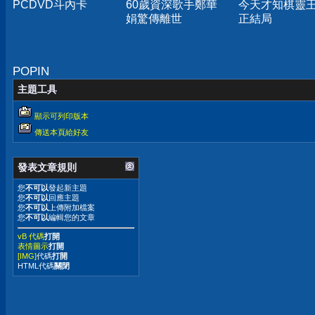
PCDVD斗內卡
60歲資深歌手鄭華
今天才知棋靈
娟驚傳離世
正結局
POPIN
主題工具
顯示可列印版本
傳送本頁給好友
發表文章規則
您
不可以
發起新主題
您
不可以
回應主題
您
不可以
上傳附加檔案
您
不可以
編輯您的文章
vB 代碼
打開
表情圖示
打開
[IMG]
代碼
打開
HTML代碼
關閉