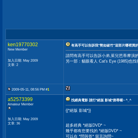
ken19770302
有高手可以告訴我"勢如破竹"這部片哪裡買
New Member
請問有高手可以告訴小弟,茱兒芭蒂摩演的一部片：
加入日期: May 2009
另一部：貓眼看人 Cat's Eye (198
文章: 2
2009-05-11, 08:56 PM #
1
a52573399
找經典電影 請打*絕版 影城*搜尋喔~ ^_^
Amateur Member
{{*絕版 影城*}}
加入日期: May 2009
文章: 36
超多經典 *絕版DVD* ~
幾乎都有您要找的 *絕版DVD* ~
可以在 *問與答* 留言詢問~