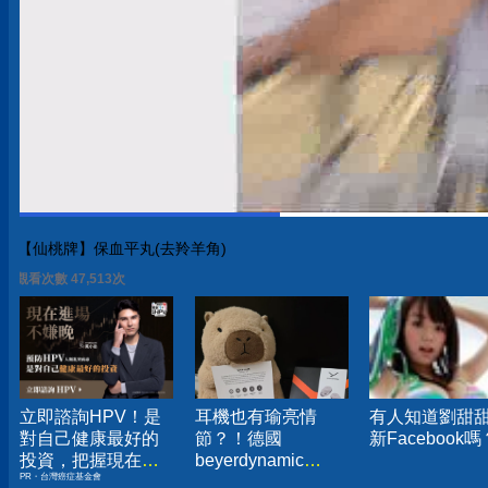
【仙桃牌】保血平丸(去羚羊角)
觀看次數 47,513次
立即諮詢HPV！是
耳機也有瑜亮情
有人知道劉甜
對自己健康最好的
節？！德國
新Facebook嗎
投資，把握現在不
beyerdynamic
PR・台灣癌症基金會
嫌晚！
AMIRON 300旗艦