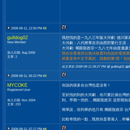
2008-08-11, 12:50 PM #
2
gulldog02
我想找的是一九八三年版大河劇: 德川家
New Member
大河劇：八代將軍吉宗由西田繁行主演．
大河劇: 獨眼龍政宗一九八七年由渡邊謙
加入日期: Aug 2008
我住在香港所以無法收看到你說的電視廣
文章: 2
祇要是有中文字幕的，我都想要/買！包
此文章於 2008-08-11
06:27 PM
被 gulldog02 編
2008-08-11, 06:22 PM #
3
MYCOKE
你說的很多在台灣也是沒有！
Registered User
至於找的到的大河劇，你只要託個台灣的
到。早期一些的....獨眼龍政宗 這部我
加入日期: Nov 2004
文章: 233
簡單說，你列舉的也只有.獨眼龍政宗 台
比較奇怪的一點，既然你是香港人，幹嘛不
2008-08-11, 07:17 PM #
4