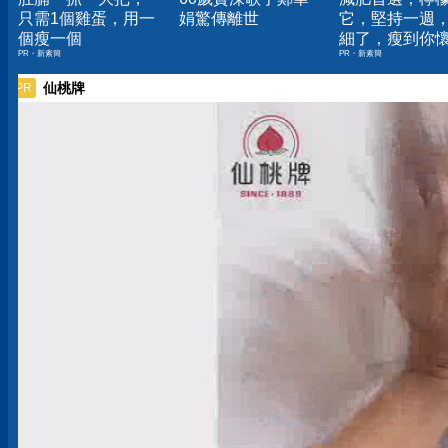
只需1個雞蛋，用一
娟驚傳離世
它，堅持一週
個瘦一個
細了，瘦到你
PR・新素簡
PR・新素簡
人生
仙桃牌
PR