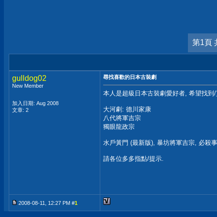
第1頁 
gulldog02
尋找喜歡的日本古裝劇
New Member
本人是超級日本古裝劇愛好者, 希望找到/
加入日期: Aug 2008
大河劇: 德川家康
文章: 2
八代將軍吉宗
獨眼龍政宗
水戶黃門 (最新版), 暴坊將軍吉宗, 必殺事仕
請各位多多指點/提示.
2008-08-11, 12:27 PM #
1