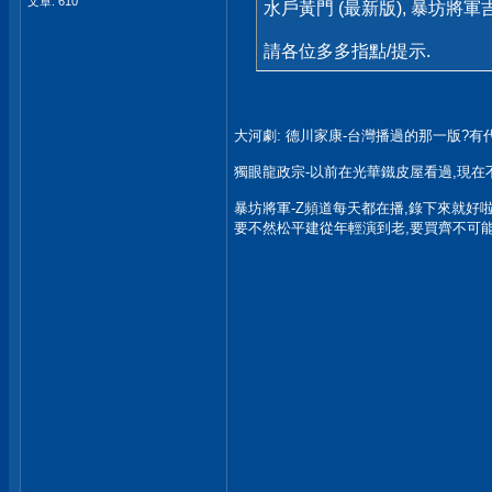
文章: 610
水戶黃門 (最新版), 暴坊將軍吉宗
請各位多多指點/提示.
大河劇: 德川家康-台灣播過的那一版?有
獨眼龍政宗-以前在光華鐵皮屋看過,現在
暴坊將軍-Z頻道每天都在播,錄下來就好
要不然松平建從年輕演到老,要買齊不可能吧