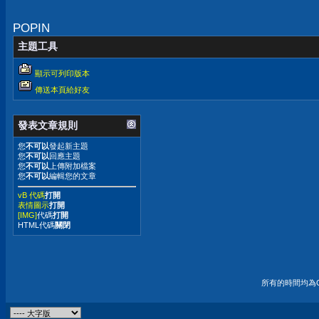
真無線藍牙耳機開
箱分享
POPIN
主題工具
顯示可列印版本
傳送本頁給好友
發表文章規則
您
不可以
發起新主題
您
不可以
回應主題
您
不可以
上傳附加檔案
您
不可以
編輯您的文章
vB 代碼
打開
表情圖示
打開
[IMG]
代碼
打開
HTML代碼
關閉
所有的時間均為G