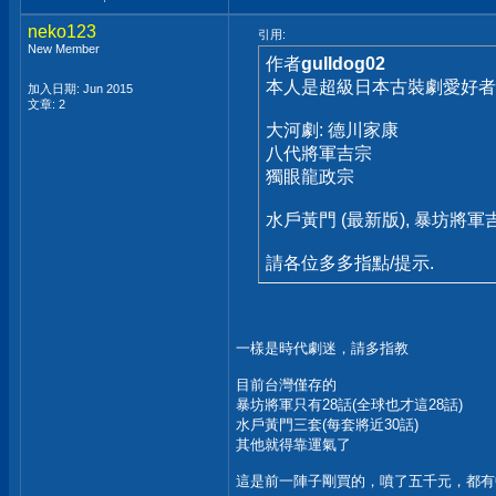
neko123
引用:
New Member
作者
gulldog02
本人是超級日本古裝劇愛好者,
加入日期: Jun 2015
文章: 2
大河劇: 德川家康
八代將軍吉宗
獨眼龍政宗
水戶黃門 (最新版), 暴坊將軍吉宗
請各位多多指點/提示.
一樣是時代劇迷，請多指教
目前台灣僅存的
暴坊將軍只有28話(全球也才這28話)
水戶黃門三套(每套將近30話)
其他就得靠運氣了
這是前一陣子剛買的，噴了五千元，都有