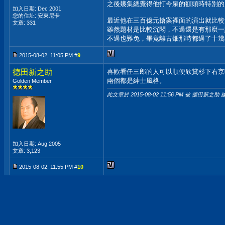
之後幾集總覺得他打今泉的額頭時特別的犀
加入日期: Dec 2001
您的住址: 安東尼卡
最近他在三百億元搶案裡面的演出就比較
文章: 331
雖然題材是比較沉悶，不過還是有那麼一點
不過也難免，畢竟離古畑那時都過了十幾
2015-08-02, 11:05 PM #
9
德田新之助
喜歡看任三郎的人可以順便欣賞杉下右京
兩個都是紳士風格。
Golden Member
此文章於 2015-08-02
11:56 PM
被 德田新之助 編
加入日期: Aug 2005
文章: 3,123
2015-08-02, 11:55 PM #
10