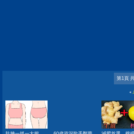
第1頁 
«
肚腩一抓一大把，
60歲資深歌手鄭華
減肥首選，檸