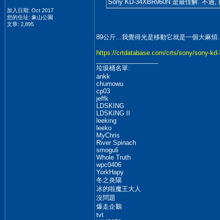
Sony KD-34XBR960N 是最佳解
加入日期: Oct 2017
您的住址: 象山公園
文章: 2,895
89公斤...我覺得光是移動它就是一個大麻煩..
https://crtdatabase.com/crts/sony/sony-kd
__________________
垃圾桶名單:
ankk
chumowu
cp03
jeffk
LDSKING
LDSKING II
leeking
leeko
MyChris
River Spinach
smoguli
Whole Truth
wpc0406
YorkHapy
冬之炎陽
冰的啦魔王大人
沒問題
爆走企鵝
tvt