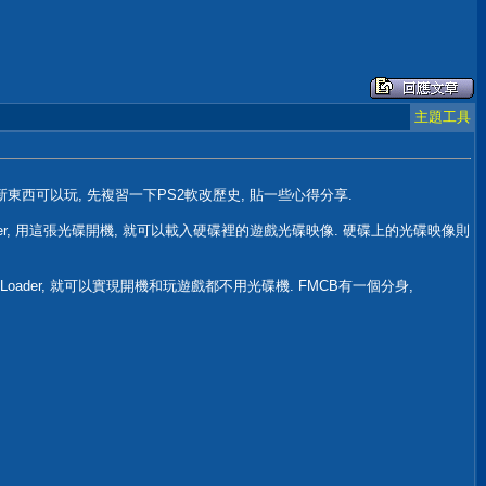
主題工具
軟改有新東西可以玩, 先複習一下PS2軟改歷史, 貼一些心得分享.
der, 用這張光碟開機, 就可以載入硬碟裡的遊戲光碟映像. 硬碟上的光碟映像則
DLoader, 就可以實現開機和玩遊戲都不用光碟機. FMCB有一個分身,