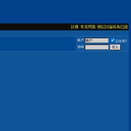
註冊
常見問題
標記討論區為已讀
帳戶
記住我?
密碼