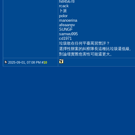
hill45678
rcack
卜派
polor
manoerina
afeaanpv
SUNGF
samwu995
cd1971
垃圾敢在任何平臺罵習禁評？
選擇性辦案的糾察隊長這種比垃圾還低級,
對論壇實際危害性可能還更大。
2025-09-01, 07:08 PM #
10