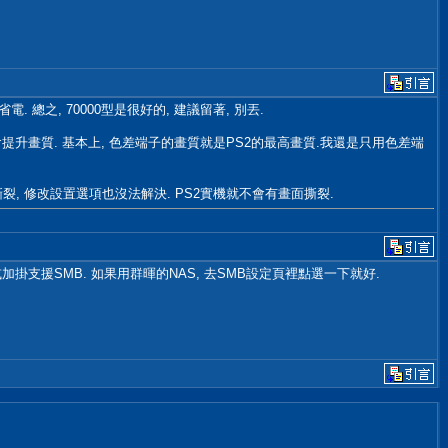
. 總之, 70000型是很好的, 建議留著, 別丟.
器不會提升畫質. 基本上, 色差端子的畫質就是PS2的最高畫質.我還是只用色差端
裂, 修改設置選項也沒法解決. PS2實機就不會有畫面撕裂.
開啟或加掛支援SMB. 如果用群暉的NAS, 去SMB設定頁裡點選一下就好.