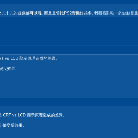
之九十九的遊戲都可以玩, 而且畫質比PS2實機好很多, 我觀察到唯一的缺點是畫
 vs LCD 顯示原理造成的差異。
都變反效果。
RT vs LCD 顯示原理造成的差異。
D 都變反效果。
。