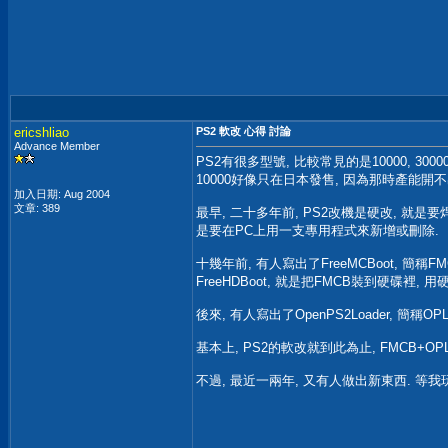
ericshliao
PS2 軟改 心得 討論
Advance Member
PS2有很多型號, 比較常見的是10000, 30000, 50
10000好像只在日本發售, 因為那時產能開不出來
加入日期: Aug 2004
文章: 389
最早, 二十多年前, PS2改機是硬改, 就是
是要在PC上用一支專用程式來新增或刪除.
十幾年前, 有人寫出了FreeMCBoot, 簡
FreeHDBoot, 就是把FMCB裝到硬碟裡, 
後來, 有人寫出了OpenPS2Loader, 簡稱
基本上, PS2的軟改就到此為止, FMCB+O
不過, 最近一兩年, 又有人做出新東西. 等我