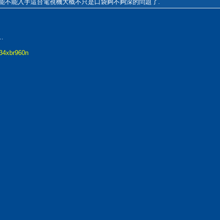
. 不過, 能不能入手這台電視機大概不只是口袋夠不夠深的問題了.
.
-34xbr960n