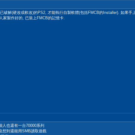
解(硬改或軟改)的PS2, 才能執行自製軟體(包括FMCB的Installer). 如果手上
人家製作好的, 已裝上FMCB的記憶卡.
人也還有一台70000系列
，沒想到還能用SMB讀取遊戲