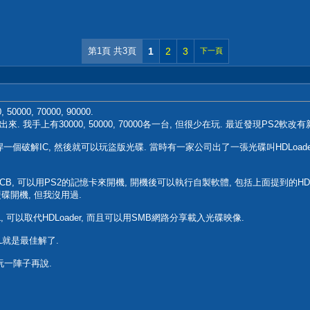
第1頁 共3頁
1
2
3
下一頁
000, 70000, 90000.
. 我手上有30000, 50000, 70000各一台, 但很少在玩. 最近發現PS2
要焊一個破解IC, 然後就可以玩盜版光碟. 當時有一家公司出了一張光碟叫HDLoa
稱FMCB, 可以用PS2的記憶卡來開機, 開機後可以執行自製軟體, 包括上面提到的H
用硬碟開機, 但我沒用過.
OPL, 可以取代HDLoader, 而且可以用SMB網路分享載入光碟映像.
PL就是最佳解了.
玩一陣子再說.