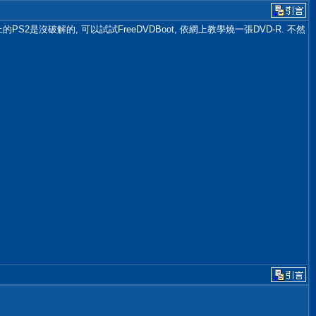
的PS2是沒破解的, 可以試試FreeDVDBoot, 依網上教學燒一張DVD-R. 不然