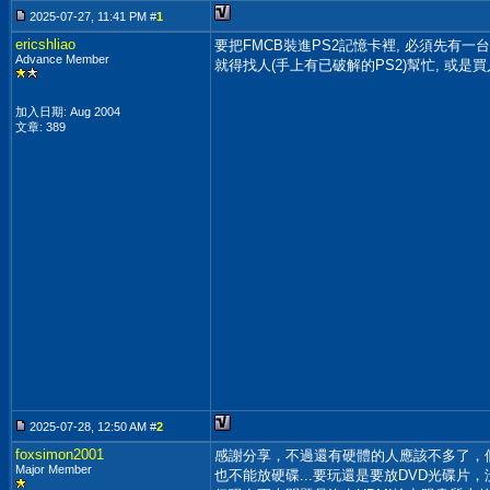
2025-07-27, 11:41 PM #
1
ericshliao
要把FMCB裝進PS2記憶卡裡, 必須先有一台已破
Advance Member
就得找人(手上有已破解的PS2)幫忙, 或是買
加入日期: Aug 2004
文章: 389
2025-07-28, 12:50 AM #
2
foxsimon2001
感謝分享，不過還有硬體的人應該不多了，個
Major Member
也不能放硬碟...要玩還是要放DVD光碟片