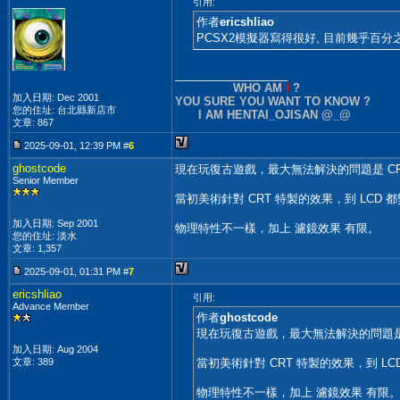
引用:
作者
ericshliao
PCSX2模擬器寫得很好, 目前幾乎百分
__________________
WHO AM
I
?
加入日期: Dec 2001
YOU SURE YOU WANT TO KNOW ?
您的住址: 台北縣新店市
I AM HENTAI_OJISAN @_@
文章: 867
2025-09-01, 12:39 PM #
6
ghostcode
現在玩復古遊戲，最大無法解決的問題是 CRT
Senior Member
當初美術針對 CRT 特製的效果，到 LCD 
加入日期: Sep 2001
物理特性不一樣，加上 濾鏡效果 有限。
您的住址: 淡水
文章: 1,357
2025-09-01, 01:31 PM #
7
ericshliao
引用:
Advance Member
作者
ghostcode
現在玩復古遊戲，最大無法解決的問題是 C
加入日期: Aug 2004
文章: 389
當初美術針對 CRT 特製的效果，到 LC
物理特性不一樣，加上 濾鏡效果 有限