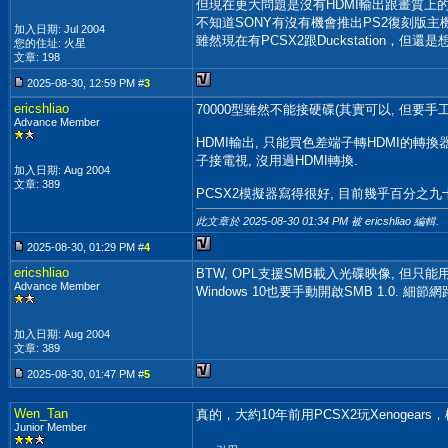
但現在更大問題是沒有HDMI輸出跟畫質上的硬
不知道SONY有沒有機會推出PS2復刻版主
加入日期: Jul 2004
雖然現在有PCSX2跟Duckstation，但
您的住址: 火星
文章: 198
2025-08-30, 12:59 PM #
3
ericshliao
70000型雖然不能接硬碟(其實可以, 但要手工
Advance Member
HDMI輸出, 只能買色差端子轉HDMI的轉換
子接電視, 沒用過HDMI轉換.
加入日期: Aug 2004
文章: 389
PCSX2模擬器寫得很好, 目前幾乎百分之九
此文章於 2025-08-30
01:34 PM
被 ericshliao 編輯.
2025-08-30, 01:29 PM #
4
ericshliao
BTW, OPL支援SMB載入光碟映像, 但只能用
Advance Member
Windows 10也要手動開啟SMB 1.0. 細節
加入日期: Aug 2004
文章: 389
2025-08-30, 01:47 PM #
5
Wen_Tan
真的，大約10年前用PCSX2玩Xenogear
Junior Member