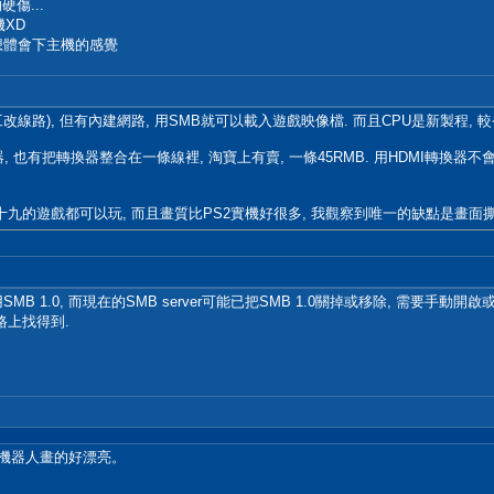
傷...
機XD
還是想體會下主機的感覺
改線路), 但有內建網路, 用SMB就可以載入遊戲映像檔. 而且CPU是新製程, 較省電
器, 也有把轉換器整合在一條線裡, 淘寶上有賣, 一條45RMB. 用HDMI轉換
十九的遊戲都可以玩, 而且畫質比PS2實機好很多, 我觀察到唯一的缺點是畫面撕
SMB 1.0, 而現在的SMB server可能已把SMB 1.0關掉或移除, 需要手動
網路上找得到.
s，機器人畫的好漂亮。