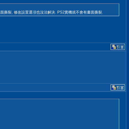
面撕裂, 修改設置選項也沒法解決. PS2實機就不會有畫面撕裂.