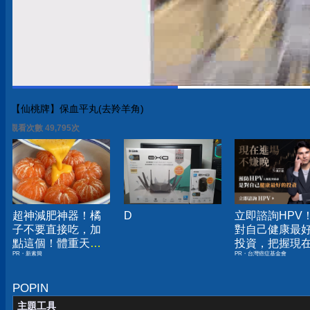
【仙桃牌】保血平丸(去羚羊角)
觀看次數 49,795次
超神減肥神器！橘
D
立即諮詢HPV
子不要直接吃，加
對自己健康最
點這個！體重天天
投資，把握現
PR・新素簡
PR・台灣癌症基金會
下降
嫌晚！
POPIN
主題工具