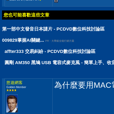
您也可能喜歡這些文章
第一部中文發音日本謎片 - PCDVD數位科技討論區
009829掌握AI關鍵...
PR・大華銀全能行銷方案
affter333 交易糾紛 - PCDVD數位科技討論區
圓剛 AM350 黑鳩 USB 電容式麥克風 - 簡單上手、
悠遊網客
為什麼要用MAC
Golden Member