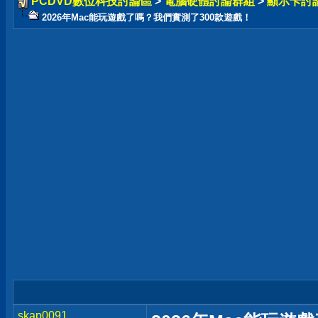
PCDVD數位科技討論區
>
電腦硬體討論群組
>
顯示卡討
2026年Mac能玩遊戲了嗎？我們實測了300款遊戲！
skap0091