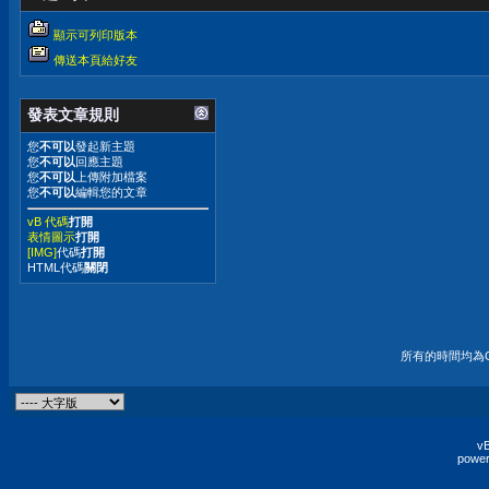
顯示可列印版本
傳送本頁給好友
發表文章規則
您
不可以
發起新主題
您
不可以
回應主題
您
不可以
上傳附加檔案
您
不可以
編輯您的文章
vB 代碼
打開
表情圖示
打開
[IMG]
代碼
打開
HTML代碼
關閉
所有的時間均為G
vB
power