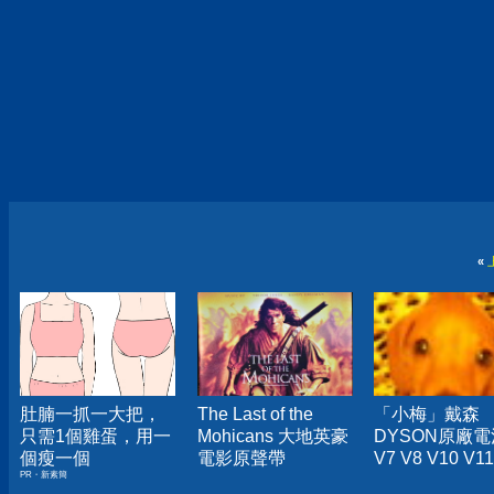
«
肚腩一抓一大把，
The Last of the
「小梅」戴森
只需1個雞蛋，用一
Mohicans 大地英豪
DYSON原廠電
個瘦一個
電影原聲帶
V7 V8 V10 V1
PR・新素簡
塵器)