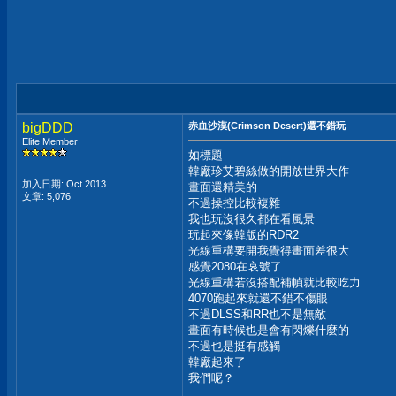
bigDDD
赤血沙漠(Crimson Desert)還不錯玩
Elite Member
如標題
韓廠珍艾碧絲做的開放世界大作
加入日期: Oct 2013
畫面還精美的
文章: 5,076
不過操控比較複雜
我也玩沒很久都在看風景
玩起來像韓版的RDR2
光線重構要開我覺得畫面差很大
感覺2080在哀號了
光線重構若沒搭配補幀就比較吃力
4070跑起來就還不錯不傷眼
不過DLSS和RR也不是無敵
畫面有時候也是會有閃爍什麼的
不過也是挺有感觸
韓廠起來了
我們呢？