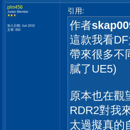
plm456
引用:
Junior Member
作者
skap00
加入日期: Jun 2015
文章: 892
這款我看D
帶來很多不同
膩了UE5)
原本也在觀
RDR2對
太過擬真的