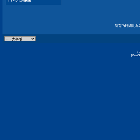
HTML代碼
關閉
所有的時間均為G
vB
power