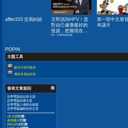
affter333 交易糾紛
立即諮詢HPV！是
第一部中文發
對自己健康最好的
本謎片
投資，把握現在不
PR・台灣癌症基金會
嫌晚！
POPIN
主題工具
顯示可列印版本
傳送本頁給好友
發表文章規則
您
不可以
發起新主題
您
不可以
回應主題
您
不可以
上傳附加檔案
您
不可以
編輯您的文章
vB 代碼
打開
表情圖示
打開
[IMG]
代碼
打開