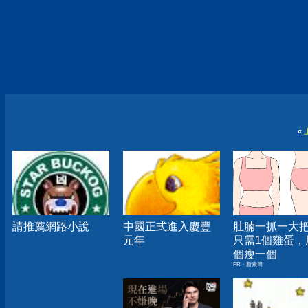
«
請推薦網路小說
中國正式進入慶豐
肚腩一抓一大
元年
只需1個雞蛋，
個瘦一個
PR・新素簡