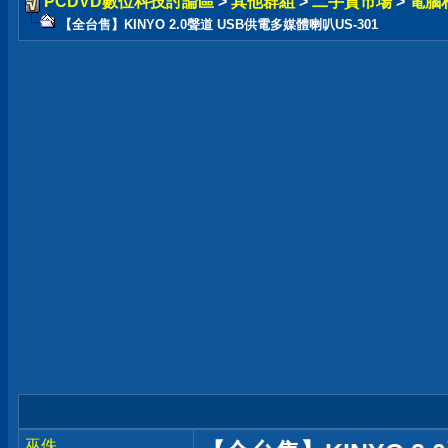
PCDVD數位科技討論區
>
其他群組
>
二手貨市場
>
電腦
【全台售】KINYO 2.0聲道 USB供電多媒體喇叭US-301
巫佚