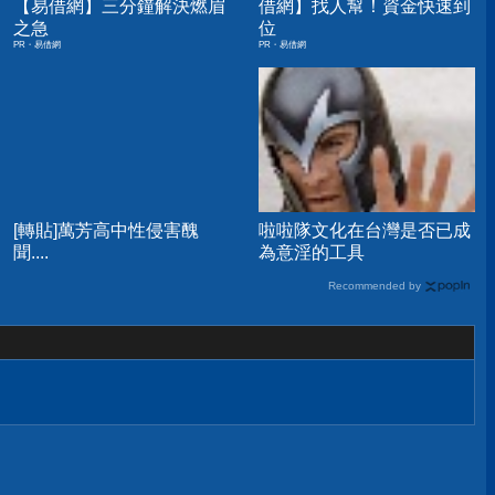
【易借網】三分鐘解決燃眉
借網】找人幫！資金快速到
之急
位
PR・易借網
PR・易借網
[轉貼]萬芳高中性侵害醜
啦啦隊文化在台灣是否已成
聞....
為意淫的工具
Recommended by