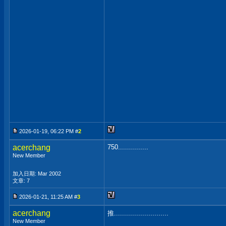
2026-01-19, 06:22 PM #
2
acerchang
750...............
New Member
加入日期: Mar 2002
文章: 7
2026-01-21, 11:25 AM #
3
acerchang
推...........................
New Member