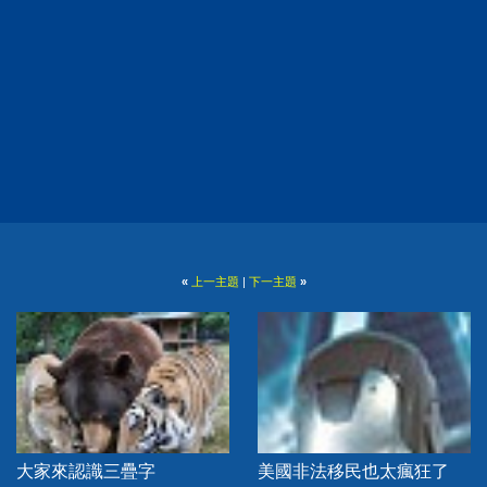
«
上一主題
|
下一主題
»
大家來認識三疊字
美國非法移民也太瘋狂了