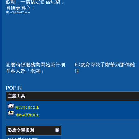
假期，一價搞定食宿玩樂，
省錢更省心！
PR・Club Med Taiwan
甚麼時候服務業開始流行稱
60歲資深歌手鄭華娟驚傳離
呼客人為「老闆」
世
POPIN
主題工具
顯示可列印版本
傳送本頁給好友
發表文章規則