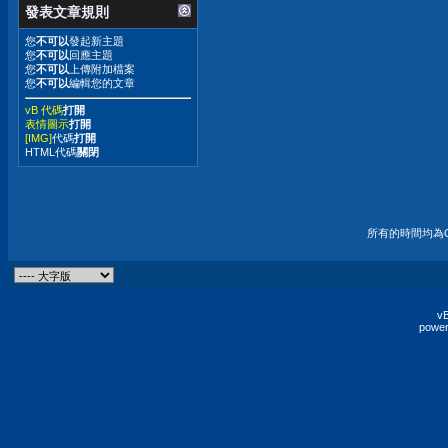
發表文章規則
您
不可以
發起新主題
您
不可以
回應主題
您
不可以
上傳附加檔案
您
不可以
編輯您的文章
vB 代碼
打開
表情圖示
打開
[IMG]
代碼
打開
HTML代碼
關閉
所有的時間均為G
vB
power