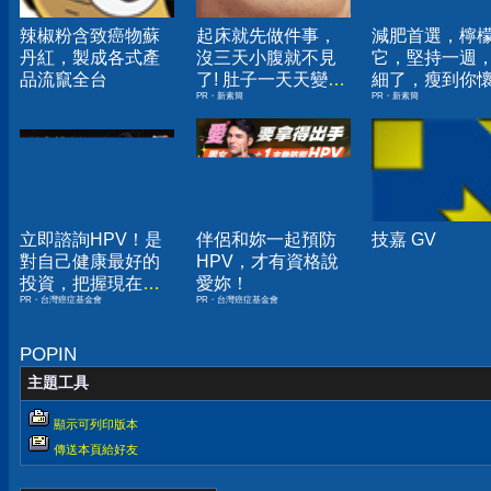
辣椒粉含致癌物蘇
起床就先做件事，
減肥首選，檸
丹紅，製成各式產
沒三天小腹就不見
它，堅持一週
品流竄全台
了! 肚子一天天變
細了，瘦到你
PR・新素簡
PR・新素簡
小！
人生
立即諮詢HPV！是
伴侶和妳一起預防
技嘉 GV
對自己健康最好的
HPV，才有資格說
投資，把握現在不
愛妳！
PR・台灣癌症基金會
PR・台灣癌症基金會
嫌晚！
POPIN
主題工具
顯示可列印版本
傳送本頁給好友