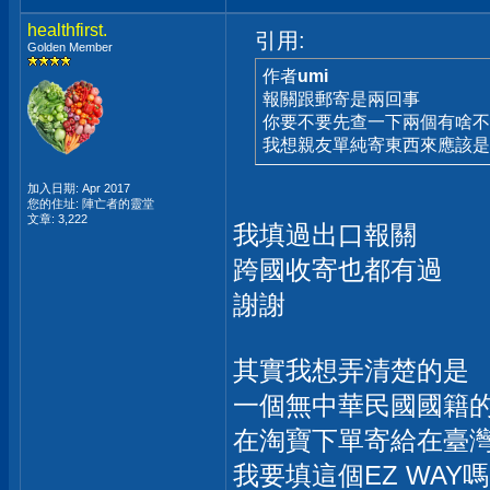
healthfirst.
引用:
Golden Member
作者
umi
報關跟郵寄是兩回事
你要不要先查一下兩個有啥
我想親友單純寄東西來應該是
加入日期: Apr 2017
您的住址: 陣亡者的靈堂
文章: 3,222
我填過出口報關
跨國收寄也都有過
謝謝
其實我想弄清楚的是
一個無中華民國國籍
在淘寶下單寄給在臺
我要填這個EZ WAY