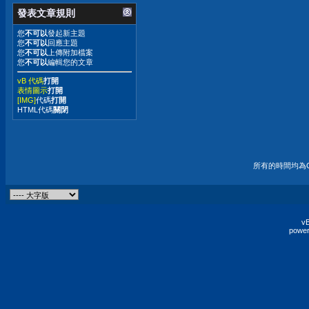
發表文章規則
您
不可以
發起新主題
您
不可以
回應主題
您
不可以
上傳附加檔案
您
不可以
編輯您的文章
vB 代碼
打開
表情圖示
打開
[IMG]
代碼
打開
HTML代碼
關閉
所有的時間均為G
vB
power