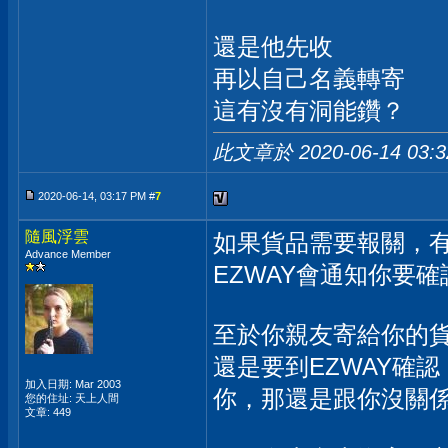
還是他先收
再以自己名義轉寄
這有沒有洞能鑽？
此文章於 2020-06-14
03:
2020-06-14, 03:17 PM #
7
隨風浮雲
如果貨品需要報關，有
Advance Member
EZWAY會通知你要
至於你親友寄給你的貨
還是要到EZWAY確
加入日期: Mar 2003
你，那還是跟你沒關
您的住址: 天上人間
文章: 449